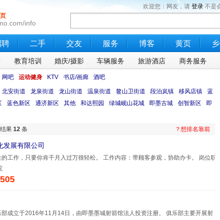
欢迎您：网友，请
登录
不是
页
mo.com/info
招聘
二手
交友
服务
博客
黄页
乡
乐
教育培训
婚庆/摄影
车辆服务
旅游酒店
商务服务
网吧
运动健身
KTV
书店/画廊
酒吧
北安街道
龙泉街道
龙山街道
温泉街道
鳌山卫街道
段泊岚镇
移风店镇
蓝
区
蓝色新区
通济新区
其他
和达熙园
绿城岘山花城
即墨古城
创智新区
即
的结果
12
条
？想排名靠前
化发展有限公司
的工作，只要你肯干月入过万很轻松。 工作内容：带顾客参观，协助办卡。 岗位职
院
505
部成立于2016年11月14日，由即墨墨城射箭馆法人投资注册。 俱乐部主要开展射