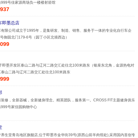
999号佳家源商场负一楼楼射箭馆
937
车即墨总店
有限公司成立于1995年，是集研发、制造、销售、服务于一体的专业化自行车企
7号御园北门179-6号（园丁小区北墙西边）
099
于即墨开发区泰山二路与辽河二路交汇处往北100米路东（银座东北角，金源热电对
泰山二路与辽河二路交汇处往北100米路东
999
部
装修，全新器械，全新健身理念。精英团队，服务第一。CROSS FIT主题健身俱乐
999号家佳园购物中心
堂
养生堂青岛地区旗舰店,位于即墨市金华街39号(原西山前羊肉馆处),采用国内首创专