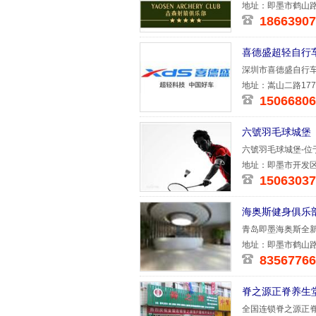
箭运动培
地址：即墨市鹤山路
18663907
喜德盛超轻自行
深圳市喜德盛自行车
业，历经数十
地址：嵩山二路17
15066806
六號羽毛球城堡
六號羽毛球城堡-位
面），内设
地址：即墨市开发区
15063037
海奥斯健身俱乐
青岛即墨海奥斯全新
部，特色课
地址：即墨市鹤山路
83567766
脊之源正脊养生
全国连锁脊之源正脊