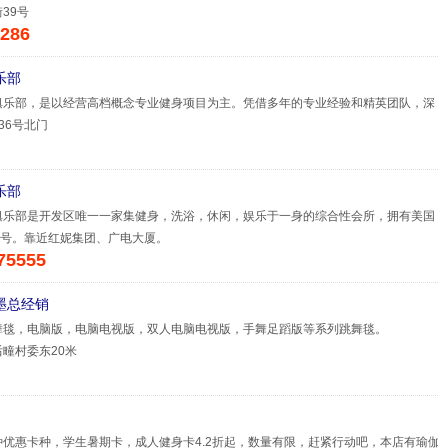
39号
286
乐部
俱乐部，是以经营高档概念专业健身项目为主。凭借多年的专业经验和精英团队，深
36号北门
乐部
俱乐部是开发区唯一一家集健身，洗浴，休闲，娱乐于一身的综合性会所，拥有美国
6号。靠近红妮集团、广电大厦。
75555
墨总经销
舞毯，电脑版，电脑电视版，双人电脑电视版，手舞足蹈版等系列跳舞毯。
疃村委东20米
优惠卡种，学生暑期卡，成人健身卡4.2折起，数量有限，赶紧行动吧，本店有瑜伽