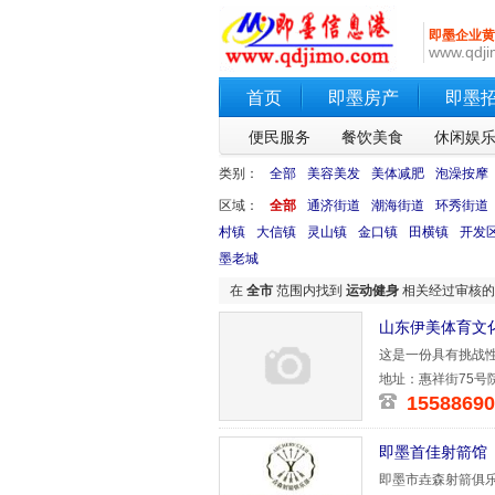
即墨企业黄
www.qdji
首页
即墨房产
即墨
便民服务
餐饮美食
休闲娱
类别：
全部
美容美发
美体减肥
泡澡按摩
区域：
全部
通济街道
潮海街道
环秀街道
村镇
大信镇
灵山镇
金口镇
田横镇
开发
墨老城
在
全市
范围内找到
运动健身
相关经过审核
山东伊美体育文
这是一份具有挑战性
责：
地址：惠祥街75号
15588690
即墨首佳射箭馆
即墨市垚森射箭俱乐