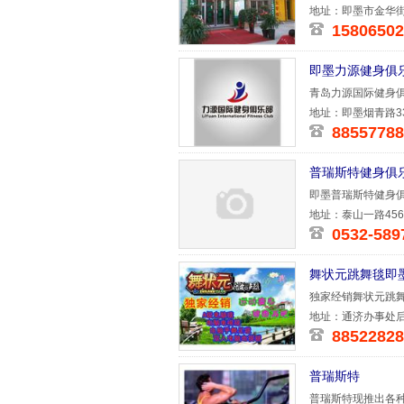
利理疗设
地址：即墨市金华街
15806502
即墨力源健身俱
青岛力源国际健身
谙休闲体育
地址：即墨烟青路3
88557788
普瑞斯特健身俱
即墨普瑞斯特健身
进口的欧式
地址：泰山一路45
0532-589
舞状元跳舞毯即
独家经销舞状元跳
地址：通济办事处后
88522828
普瑞斯特
普瑞斯特现推出各种