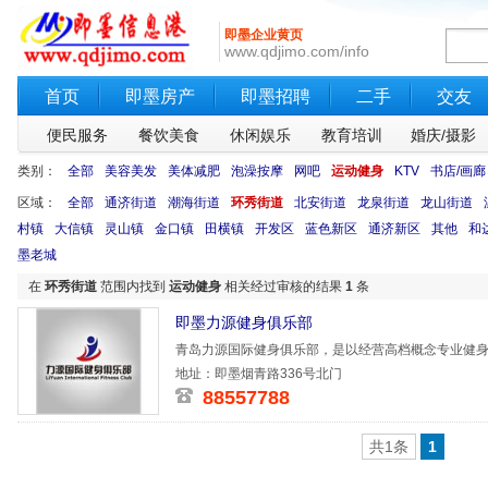
即墨企业黄页
www.qdjimo.com/info
首页
即墨房产
即墨招聘
二手
交友
便民服务
餐饮美食
休闲娱乐
教育培训
婚庆/摄影
类别：
全部
美容美发
美体减肥
泡澡按摩
网吧
运动健身
KTV
书店/画廊
区域：
全部
通济街道
潮海街道
环秀街道
北安街道
龙泉街道
龙山街道
村镇
大信镇
灵山镇
金口镇
田横镇
开发区
蓝色新区
通济新区
其他
和
墨老城
在
环秀街道
范围内找到
运动健身
相关经过审核的结果
1
条
即墨力源健身俱乐部
青岛力源国际健身俱乐部，是以经营高档概念专业健
谙休闲体育
地址：即墨烟青路336号北门
88557788
共1条
1