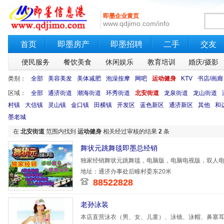
即墨企业黄页
www.qdjimo.com/info
首页
即墨房产
即墨招聘
二手
交友
便民服务
餐饮美食
休闲娱乐
教育培训
婚庆/摄影
类别：
全部
美容美发
美体减肥
泡澡按摩
网吧
运动健身
KTV
书店/画廊
区域：
全部
通济街道
潮海街道
环秀街道
北安街道
龙泉街道
龙山街道
村镇
大信镇
灵山镇
金口镇
田横镇
开发区
蓝色新区
通济新区
其他
和
墨老城
在
北安街道
范围内找到
运动健身
相关经过审核的结果
2
条
舞状元跳舞毯即墨总经销
独家经销舞状元跳舞毯，电脑版，电脑电视版，双人
地址：通济办事处后疃村委东20米
88522828
老孙泳装
本店直营泳衣（男、女、儿童）、泳镜、泳帽、鼻塞