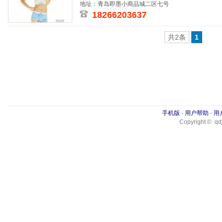
厂家直接进
地址：青岛即墨小商品城二区七号
18266203637
共2条
1
手机版
-
用户帮助
-
用
Copyright © qdj