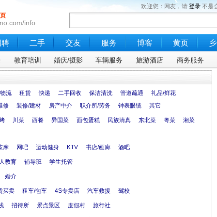
欢迎您：网友，请
登录
不是
页
mo.com/info
招聘
二手
交友
服务
博客
黄页
乡
乐
教育培训
婚庆/摄影
车辆服务
旅游酒店
商务服务
物流
租赁
快递
二手回收
保洁清洗
管道疏通
礼品/鲜花
维修
装修/建材
房产中介
职介所/劳务
钟表眼镜
其它
烤
川菜
西餐
异国菜
面包蛋糕
民族清真
东北菜
粤菜
湘菜
按摩
网吧
运动健身
KTV
书店/画廊
酒吧
人教育
辅导班
学生托管
婚介
赁买卖
租车/包车
4S专卖店
汽车救援
驾校
栈
招待所
景点景区
度假村
旅行社