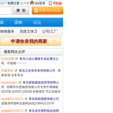
会员？
免费注册
也可用
QQ登录
手机版
镇
团购
论坛
购物服务
党政文体卫
公司/工厂
申请收录我的商家
最新网友点评
52笑话网
评
青岛心连心搬家长途起重总公
司
不错哦~~~~~~
世豪资本
评
青岛立有资本管理有限公司
商
家靠谱 业务专业
wantongxin
评
青岛爱能森能源管理有限公
司
邯郸市兴贤物资有限公司专营中厚钢板
Q235B Q355D Q355B 价格便宜 可以含税含
wjyptj65129273
评
青岛凯程塑胶有限公司
需要原料塑料全新料的找15864222078
wjyptj65129273
评
青岛龙华塑料制品有限