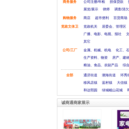
商务服务
公司注册/年检
担保贷款
展览/展示
律师
调查/清欠
购物服务
商店
超市便利
百货商场
党政文体卫
党政机关
居委会、管理区
广播、电影、电视、报社
其它
公司/工厂
金属、机械、机电
化工、
生产资料、物资
房产、建
粮油、食品、农副产品
综
全部
通济街道
潮海街道
环秀
移风店镇
蓝村镇
大信镇
和达熙园
绿城岘山花城
诚商通商家展示