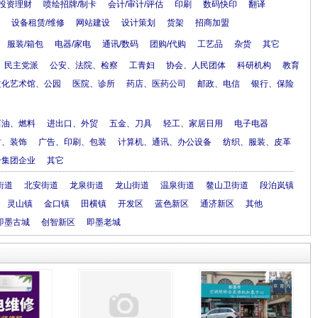
投资理财
喷绘招牌/制卡
会计/审计/评估
印刷
数码快印
翻译
设备租赁/维修
网站建设
设计策划
货架
招商加盟
服装/箱包
电器/家电
通讯/数码
团购/代购
工艺品
杂货
其它
民主党派
公安、法院、检察
工青妇
协会、人民团体
科研机构
教育
文化艺术馆、公园
医院、诊所
药店、医药公司
邮政、电信
银行、保险
石油、燃料
进出口、外贸
五金、刀具
轻工、家居日用
电子电器
材、装饰
广告、印刷、包装
计算机、通讯、办公设备
纺织、服装、皮革
合集团企业
其它
街道
北安街道
龙泉街道
龙山街道
温泉街道
鳌山卫街道
段泊岚镇
灵山镇
金口镇
田横镇
开发区
蓝色新区
通济新区
其他
即墨古城
创智新区
即墨老城