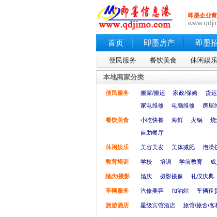
即墨企业黄
www.qdji
首页
即墨房产
即墨
便民服务
餐饮美食
休闲娱
本地商家分类
便民服务
搬家/搬运
家政/保姆
货运
家电维修
电脑维修
房屋
餐饮美食
小吃快餐
海鲜
火锅
烧
自助餐厅
休闲娱乐
美容美发
美体减肥
泡澡
教育培训
学校
培训
学前教育
成
婚庆/摄影
婚庆
摄影摄像
礼仪庆典
车辆服务
汽修美容
加油站
车辆租
旅游酒店
星级宾馆酒店
旅馆/旅舍/客