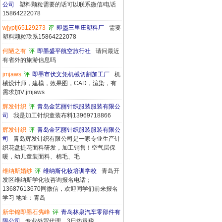
公司
塑料颗粒需要的话可以联系微信/电话
15864222078
wjyptj65129273
评
即墨三里庄塑料厂
需要
塑料颗粒联系15864222078
何陋之有
评
即墨盛平航空旅行社
请问最近
有省外的旅游信息吗
jmjaws
评
即墨市伏文凭机械切割加工厂
机
械设计师，建模，效果图，CAD，渲染，有
需求加V:jmjaws
辉发针织
评
青岛金艺丽针织服装服装有限公
司
我是加工针织童装布料13969718866
辉发针织
评
青岛金艺丽针织服装服装有限公
司
青岛辉发针织有限公司是一家专业生产针
织花盘提花面料研发，加工销售！空气层保
暖，幼儿童装面料、棉毛、毛
维纳斯婚纱
评
维纳斯化妆培训学校
青岛开
发区维纳斯学化妆咨询报名电话；
13687613670同微信，欢迎同学们前来报名
学习 地址：青岛
新华锦即墨石隽峰
评
青岛林泉汽车零部件有
限公司
专业外贸代理，3日垫退税