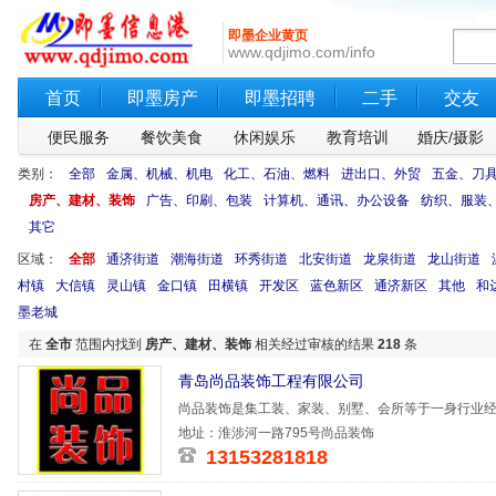
即墨企业黄页
www.qdjimo.com/info
首页
即墨房产
即墨招聘
二手
交友
便民服务
餐饮美食
休闲娱乐
教育培训
婚庆/摄影
类别：
全部
金属、机械、机电
化工、石油、燃料
进出口、外贸
五金、刀
房产、建材、装饰
广告、印刷、包装
计算机、通讯、办公设备
纺织、服装
其它
区域：
全部
通济街道
潮海街道
环秀街道
北安街道
龙泉街道
龙山街道
村镇
大信镇
灵山镇
金口镇
田横镇
开发区
蓝色新区
通济新区
其他
和
墨老城
在
全市
范围内找到
房产、建材、装饰
相关经过审核的结果
218
条
青岛尚品装饰工程有限公司
尚品装饰是集工装、家装、别墅、会所等于一身行业经
直在装修行
地址：淮涉河一路795号尚品装饰
13153281818