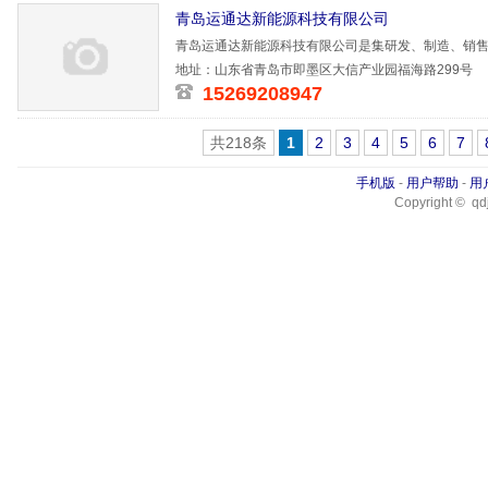
青岛运通达新能源科技有限公司
青岛运通达新能源科技有限公司是集研发、制造、销
的企业，已
地址：山东省青岛市即墨区大信产业园福海路299号
15269208947
共218条
1
2
3
4
5
6
7
手机版
-
用户帮助
-
用
Copyright © qdj