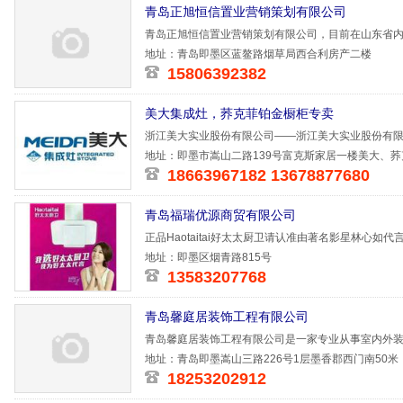
青岛正旭恒信置业营销策划有限公司
青岛正旭恒信置业营销策划有限公司，目前在山东省内
理，招商
地址：青岛即墨区蓝鳌路烟草局西合利房产二楼
15806392382
美大集成灶，荞克菲铂金橱柜专卖
浙江美大实业股份有限公司——浙江美大实业股份有限
地址：即墨市嵩山二路139号富克斯家居一楼美大、
18663967182 13678877680
青岛福瑞优源商贸有限公司
正品Haotaitai好太太厨卫请认准由著名影星林心如代
地址：即墨区烟青路815号
13583207768
青岛馨庭居装饰工程有限公司
青岛馨庭居装饰工程有限公司是一家专业从事室内外装
化企业，
地址：青岛即墨嵩山三路226号1层墨香郡西门南50米
18253202912