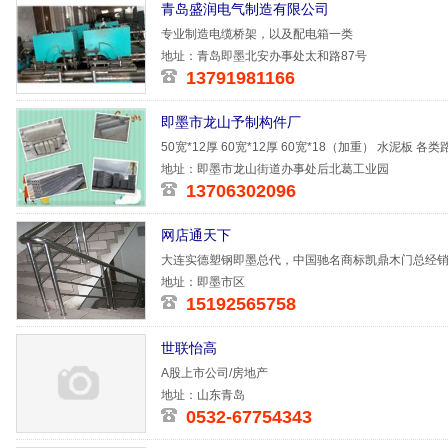
青岛盛润电气制造有限公司
专业制造电缆桥架，以及配电箱一类
地址：青岛即墨北安办事处太和路87号
13791981166
即墨市龙山予制构件厂
50宽*12厚 60宽*12厚 60宽*18（加重） 水泥板 
地址：即墨市龙山街道办事处后北葛工业园
13706302096
网店通天下
大连实德塑钢即墨总代，中国驰名商标凯鼎木门总经
中国名牌鑫
地址：即墨市区
15192565758
世联怡高
A股上市公司/房地产
地址：山东青岛
0532-67754343