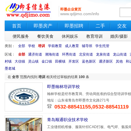
即墨企业黄页
www.qdjimo.com/info
首页
即墨房产
即墨招聘
二手
交友
便民服务
餐饮美食
休闲娱乐
教育培训
婚庆/摄影
类别：
全部
学校
培训
学前教育
成人教育
辅导班
学生托管
区域：
全部
通济街道
潮海街道
环秀街道
北安街道
龙泉街道
龙山街道
村镇
大信镇
灵山镇
金口镇
田横镇
开发区
蓝色新区
通济新区
其他
和
墨老城
在
全市
范围内找到
培训
相关经过审核的结果
100
条
即墨翰林培训学校
翰林学校是经市教育局、劳动局批准的综合型培训学
持下，规模
地址：山东省青岛市即墨市文化路271号
0532-88541155,0532-88541119
青岛顺通职业技术学校
工业缝纫机维修、服装针织CAD打板、电气焊、氩弧