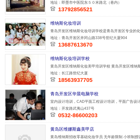
挖掘机操作
地址：即墨市中医院东５０米路北（巷内）
13792856521
维纳斯化妆培训
青岛开发区维纳斯化妆培训学校是青岛开发区专业的化
培训，彩妆
地址：青岛开发区井冈山路338号世纪大厦904
13687613670
维纳斯化妆培训学校
黄岛开发区维纳斯化妆美甲培训学校 黄岛开发区维纳斯
学校成立
地址：长江路世纪大厦
18563937705
青岛开发区华晨电脑学校
室内设计培训，CAD平面工程设计培训，平面广告设
培训
地址：开发路武夷山437号
0532-86600203
黄岛区维娜斯鑫美甲店
黄岛维纳斯招收零基础化妆学员 无年龄限制 小班制授课☑