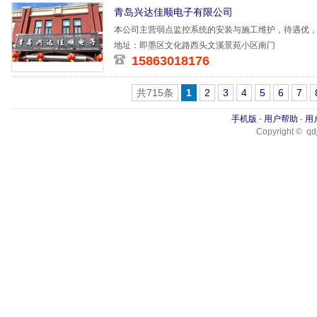
青岛兴达佳顺电子有限公司
本公司主营弱点监控系统的安装与施工维护，待遇优
一天，法定
地址：即墨区文化路西头文溪景苑小区南门
15863018176
共715条
1
2
3
4
5
6
7
手机版
-
用户帮助
-
用
Copyright © qdj