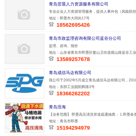
青岛翌晨人力资源服务有限公司
专业企业人力资源管理服务，提供人事外包（风险防
案管理等）
地址：即墨市大同街17号
18562695426
青岛市政监理咨询有限公司蓝谷分公司
监理、咨询、报价
地址：山东省青岛市即墨区鳌山卫街道观山路蓝谷工
13589257678
青岛成信马达有限公司
我公司于2002年5月成立青岛成信马达有限公司，20
是一家生产马
地址：东部工业园阳辉路3号
18366262202
青岛浩海
【业务范围】 即墨高压清洗管道疏通抽粪： 1.即墨
业及居
地址：青岛市即墨
15194294979