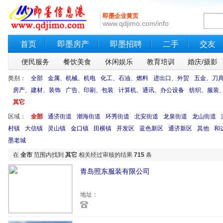
即墨企业黄页
www.qdjimo.com/info
首页
即墨房产
即墨招聘
二手
交友
便民服务
餐饮美食
休闲娱乐
教育培训
婚庆/摄影
类别：
全部
金属、机械、机电
化工、石油、燃料
进出口、外贸
五金、刀
房产、建材、装饰
广告、印刷、包装
计算机、通讯、办公设备
纺织、服装
其它
区域：
全部
通济街道
潮海街道
环秀街道
北安街道
龙泉街道
龙山街道
村镇
大信镇
灵山镇
金口镇
田横镇
开发区
蓝色新区
通济新区
其他
和
墨老城
在
全市
范围内找到
其它
相关经过审核的结果
715
条
青岛照东服装有限公司
地址：