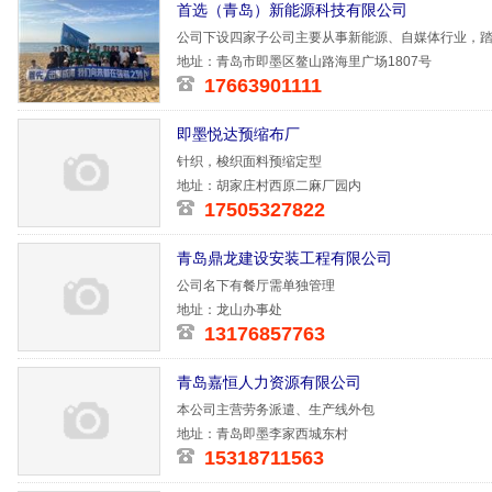
首选（青岛）新能源科技有限公司
公司下设四家子公司主要从事新能源、自媒体行业，踏石
一，励志再
地址：青岛市即墨区鳌山路海里广场1807号
17663901111
即墨悦达预缩布厂
针织，梭织面料预缩定型
地址：胡家庄村西原二麻厂园内
17505327822
青岛鼎龙建设安装工程有限公司
公司名下有餐厅需单独管理
地址：龙山办事处
13176857763
青岛嘉恒人力资源有限公司
本公司主营劳务派遣、生产线外包
地址：青岛即墨李家西城东村
15318711563