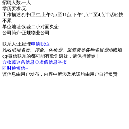
招聘人数:一人
学历要求:无
工作描述:打扫卫生,上午7点至11点,下午1点半至4点半活轻快
不累
单位地址:实验二小对面央企
公司简介:正规物业公司
联系人:王经理
申请职位
凡
收取报名费、押金、体检费、服装费等各种名目费用
或加
qq/微信联系的都可能有欺诈嫌疑，请保持警惕！
☆收藏这条信息
◇虚假信息举报
即时通
短信
--
该信息由用户发布，内容中所涉及承诺均由用户自行负责