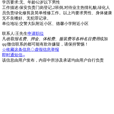
学历要求:无、年龄62岁以下男性
工作描述:保安负责门岗登记,2班倒,对待业主热情礼貌,绿化人
员负责绿化修剪及简单维修工作。以上均要求男性、身体健康
无不良嗜好、无犯罪记录。
单位地址:交警大队附近小区、德馨小学附近小区
联系人:王先生
申请职位
凡
收取报名费、押金、体检费、服装费等各种名目费用
或加
qq/微信联系的都可能有欺诈嫌疑，请保持警惕！
☆收藏这条信息
◇虚假信息举报
即时通
短信
--
该信息由用户发布，内容中所涉及承诺均由用户自行负责