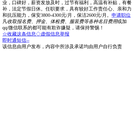
业，口碑好，薪资发放及时，过节有福利，高温有补贴，有餐
补，法定节假日休。任职要求，具有较好工作责任心、亲和力
和抗压能力，保安3800-4300元/月，保洁2600元/月。
申请职位
凡
收取报名费、押金、体检费、服装费等各种名目费用
或加
qq/微信联系的都可能有欺诈嫌疑，请保持警惕！
☆收藏这条信息
◇虚假信息举报
即时通
短信
--
该信息由用户发布，内容中所涉及承诺均由用户自行负责