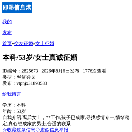
我的
发布
首页
»
交友征婚
»
女士征婚
本科/53岁/女士真诚征婚
ID编号：2825673 2026年8月6日发布 1776次查看
类型：
验证会员
发布：vtpnjx31893583
给我留言
学历：本科
年龄：53岁
自我介绍:离异女士，**工作,孩子已成家,寻找感情专一,情绪稳
定,真心想成家的男士,合适的联系
☆收藏这条信息
◇虚假信息举报