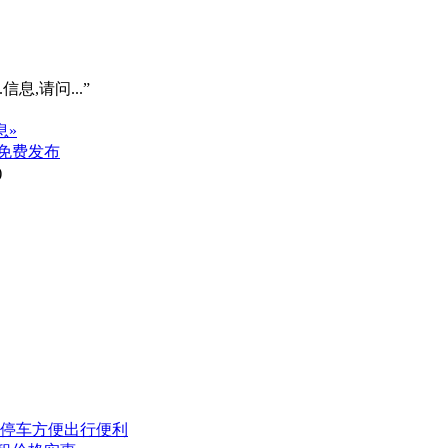
信息,请问...”
息»
免费发布
)
户停车方便出行便利