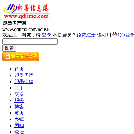
即墨房产网
www.qdjimo.com/house
欢迎您：网友，请
登录
不是会员？
免费注册
也可用
QQ登
首页
即墨房产
即墨招聘
二手
交友
服务
博客
黄页
乡镇
团购
论坛