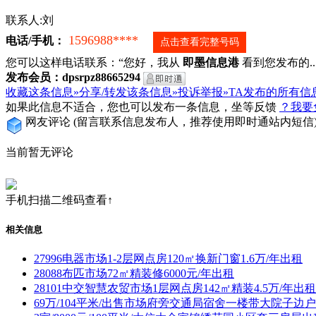
联系人:刘
1596988****
电话/手机：
点击查看完整号码
您可以这样电话联系：“您好，我从
即墨信息港
看到您发布的...
发布会员：dpsrpz88665294
收藏这条信息»
分享/转发该条信息»
投诉举报»
TA发布的所有信
如果此信息不适合，您也可以发布一条信息，坐等反馈
？我要
网友评论
(留言联系信息发布人，推荐使用即时通站内短信
当前暂无评论
手机扫描二维码查看↑
相关信息
27996电器市场1-2层网点房120㎡换新门窗1.6万/年出租
28088布匹市场72㎡精装修6000元/年出租
28101中交智慧农贸市场1层网点房142㎡精装4.5万/年出租
69万/104平米/出售市场府旁交通局宿舍一楼带大院子边