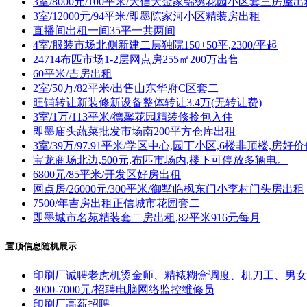
3室/8000元/100平米/大信大金家锦绣花园小区套三房屋
3室/12000元/94平米/即墨陈家河小区精装房出租
直播间出租一间35平一共两间
4室/服装市场北侧新建二层独院150+50平,2300/平起
24714布匹市场1-2层网点房255㎡200万出售
60平米/吉房出租
2室/50万/82平米/出售山东华府C区套二
旺铺转让新装修新设备整体转让3.4万(无转让费)
3室/1万/113平米/德馨花园精装修拎包入住
即墨庙头蔬菜批发市场南200平方仓库出租
3室/39万/97.91平米/学区中心,园丁小区,6楼非顶楼,房好
宝龙商场北边,500元,布匹市场内,楼下可停放多辆电。
6800元/85平米/开发区好房出租
网点房/26000元/300平米/御墅临枫东门小李村门头房出租
7500/年吉房出租正信城市花园套二
即墨城市名苑精装套二房出租,82平米916元每月
置顶信息随机展示
印刷厂诚聘老虎机烫金师、精裱糊盒调度、机刀工、男女
3000-7000元/招聘电脑网络监控维修员
印刷厂高薪招聘