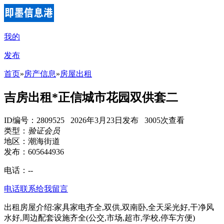
我的
发布
首页
»
房产信息
»
房屋出租
吉房出租*正信城市花园双供套二
ID编号：2809525 2026年3月23日发布 3005次查看
类型：
验证会员
地区：潮海街道
发布：605644936
电话：
--
电话联系
给我留言
出租房屋介绍:家具家电齐全,双供,双南卧,全天采光好,干净风
水好,周边配套设施齐全(公交,市场,超市,学校,停车方便)