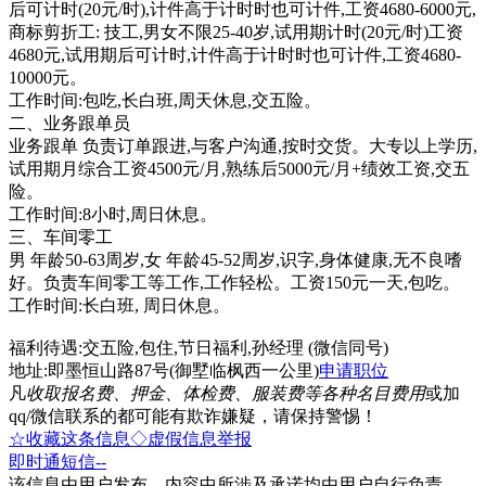
后可计时(20元/时),计件高于计时时也可计件,工资4680-6000元,
商标剪折工: 技工,男女不限25-40岁,试用期计时(20元/时)工资
4680元,试用期后可计时,计件高于计时时也可计件,工资4680-
10000元。
工作时间:包吃,长白班,周天休息,交五险。
二、业务跟单员
业务跟单 负责订单跟进,与客户沟通,按时交货。大专以上学历,
试用期月综合工资4500元/月,熟练后5000元/月+绩效工资,交五
险。
工作时间:8小时,周日休息。
三、车间零工
男 年龄50-63周岁,女 年龄45-52周岁,识字,身体健康,无不良嗜
好。负责车间零工等工作,工作轻松。工资150元一天,包吃。
工作时间:长白班, 周日休息。
福利待遇:交五险,包住,节日福利,孙经理 (微信同号)
地址:即墨恒山路87号(御墅临枫西一公里)
申请职位
凡
收取报名费、押金、体检费、服装费等各种名目费用
或加
qq/微信联系的都可能有欺诈嫌疑，请保持警惕！
☆收藏这条信息
◇虚假信息举报
即时通
短信
--
该信息由用户发布，内容中所涉及承诺均由用户自行负责