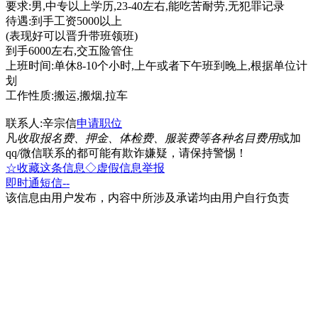
要求:男,中专以上学历,23-40左右,能吃苦耐劳,无犯罪记录
待遇:到手工资5000以上
(表现好可以晋升带班领班)
到手6000左右,交五险管住
上班时间:单休8-10个小时,上午或者下午班到晚上,根据单位计
划
工作性质:搬运,搬烟,拉车
联系人:辛宗信
申请职位
凡
收取报名费、押金、体检费、服装费等各种名目费用
或加
qq/微信联系的都可能有欺诈嫌疑，请保持警惕！
☆收藏这条信息
◇虚假信息举报
即时通
短信
--
该信息由用户发布，内容中所涉及承诺均由用户自行负责