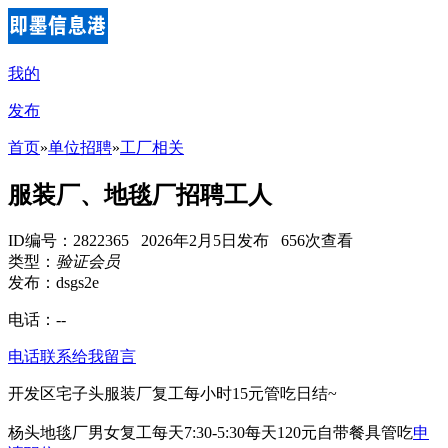
我的
发布
首页
»
单位招聘
»
工厂相关
服装厂、地毯厂招聘工人
ID编号：2822365 2026年2月5日发布 656次查看
类型：
验证会员
发布：dsgs2e
电话：
--
电话联系
给我留言
开发区宅子头服装厂复工每小时15元管吃日结~
杨头地毯厂男女复工每天7:30-5:30每天120元自带餐具管吃
申