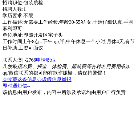
招聘职位:包装质检
招聘人数:1
学历要求:不限
工作描述:无需要工作经验,年龄30-55岁,女,干活仔细认真,手脚
麻利即可
单位地址:即墨开发区宅子头
工作时间上午8点--下午5点半,中午休息一个小时,月休4天,有节
日补助,工资可面议
联系人:刘 -2766
申请职位
凡
收取报名费、押金、体检费、服装费等各种名目费用
或加
qq/微信联系的都可能有欺诈嫌疑，请保持警惕！
☆收藏这条信息
◇虚假信息举报
即时通
短信
--
该信息由用户发布，内容中所涉及承诺均由用户自行负责