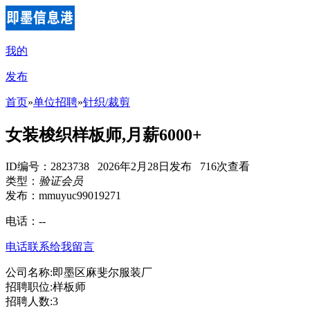
我的
发布
首页
»
单位招聘
»
针织/裁剪
女装梭织样板师,月薪6000+
ID编号：2823738 2026年2月28日发布 716次查看
类型：
验证会员
发布：mmuyuc99019271
电话：
--
电话联系
给我留言
公司名称:即墨区麻斐尔服装厂
招聘职位:样板师
招聘人数:3