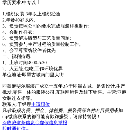
学历要求:中专以上
1,梭织女装,3年以上梭织经验
2,年龄40岁以内,
3、负责按照公司的要求完成服装样板制作;
4、会制作样衣;
5、负责解决版型与工艺质量问题;
6、负责参与生产过程的质量控制工作。
7、会至尊宝纺软件者优先
二、福利待遇:
1、上班时间:8:00-5:30
2、入五险,包吃,工作环境优异
单位地址:即墨古城南门里大街
即墨麻斐尔服装厂成立十五年,位于即墨古城。是集设计.生产.
批发.零售一体的服装公司,互联网销售及线下销售。主营:亚麻
女装连衣裙等。
联系人:于经理
申请职位
凡
收取报名费、押金、体检费、服装费等各种名目费用
或加
qq/微信联系的都可能有欺诈嫌疑，请保持警惕！
☆收藏这条信息
◇虚假信息举报
即时通
短信
--