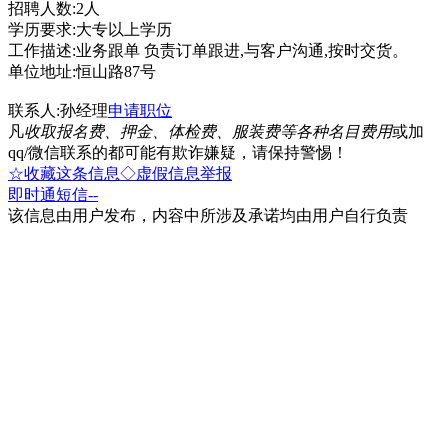
招聘人数:2人
学历要求:大专以上学历
工作描述:业务跟单 负责订单跟进,与客户沟通,按时交货。
单位地址:恒山路87号
联系人:孙经理
申请职位
凡
收取报名费、押金、体检费、服装费等各种名目费用
或加
qq/微信联系的都可能有欺诈嫌疑，请保持警惕！
☆收藏这条信息
◇虚假信息举报
即时通
短信
--
该信息由用户发布，内容中所涉及承诺均由用户自行负责