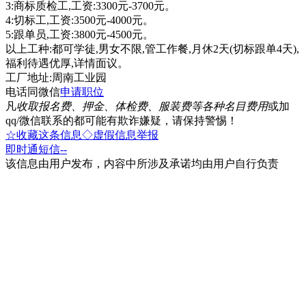
3:商标质检工,工资:3300元-3700元。
4:切标工,工资:3500元-4000元。
5:跟单员,工资:3800元-4500元。
以上工种:都可学徒,男女不限,管工作餐,月休2天(切标跟单4天),
福利待遇优厚,详情面议。
工厂地址:周南工业园
电话同微信
申请职位
凡
收取报名费、押金、体检费、服装费等各种名目费用
或加
qq/微信联系的都可能有欺诈嫌疑，请保持警惕！
☆收藏这条信息
◇虚假信息举报
即时通
短信
--
该信息由用户发布，内容中所涉及承诺均由用户自行负责