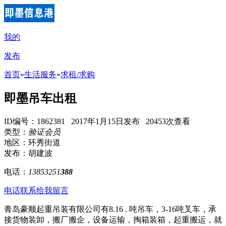
我的
发布
首页
»
生活服务
»
求租/求购
即墨吊车出租
ID编号：1862381 2017年1月15日发布 20453次查看
类型：
验证会员
地区：环秀街道
发布：胡建波
电话：
13853251
388
电话联系
给我留言
青岛豪顺起重吊装有限公司有8.16 . 吨吊车，3-16吨叉车，承
接货物装卸，搬厂搬企，设备运输，掏箱装箱，起重搬运，就