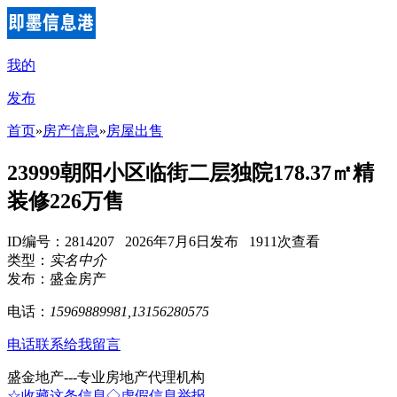
我的
发布
首页
»
房产信息
»
房屋出售
23999朝阳小区临街二层独院178.37㎡精
装修226万售
ID编号：2814207 2026年7月6日发布 1911次查看
类型：
实名中介
发布：盛金房产
电话：
15969889981,13156280575
电话联系
给我留言
盛金地产---专业房地产代理机构
☆收藏这条信息
◇虚假信息举报