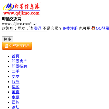
即墨交友网
www.qdjimo.com/love
欢迎您：网友，请
登录
不是会员？
免费注册
也可用
QQ登
首页
即墨房产
即墨招聘
二手
交友
服务
博客
黄页
乡镇
团购
论坛