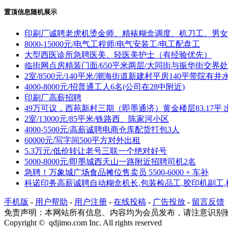
置顶信息随机展示
印刷厂诚聘老虎机烫金师、精裱糊盒调度、机刀工、男女
8000-15000元/电气工程师/电气安装工/电工配盘工
大型西医诊所急聘医美、轻医美护士（有经验优先）
临街网点房精装门面/650平米两层/大同街与振华街交界处
2室/8500元/140平米/潮海街道新建村平房140平带院有井
4000-8000元/招普通工人6名(公司在28中附近)
印刷厂高薪招聘
49万可议，西苑新村三期（即墨通济）黄金楼层83.17平 
2室/13000元/85平米/铁路西、陈家河小区
4000-5500元/高薪诚聘电商仓库配货打包3人
60000元/写字间500平方对外出租
5.3万元/低价转让老号三联一个绝对好号
5000-8000元/即墨城西天山一路附近招聘司机2名
急聘！万象城广场食品摊位售卖员 5500-6000 + 车补
科诺印务高薪诚聘自动糊盒机长,包装检品工,胶印机副工,
手机版
-
用户帮助
-
用户注册
-
在线投稿
-
广告投放
-
留言反馈
免责声明：本网站所有信息、内容均为会员发布，请注意识别
Copyright © qdjimo.com Inc. All rights reserved