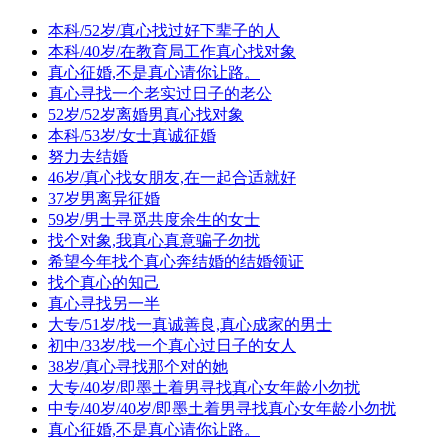
本科/52岁/真心找过好下辈子的人
本科/40岁/在教育局工作真心找对象
真心征婚,不是真心请你让路。
真心寻找一个老实过日子的老公
52岁/52岁离婚男真心找对象
本科/53岁/女士真诚征婚
努力去结婚
46岁/真心找女朋友,在一起合适就好
37岁男离异征婚
59岁/男士寻觅共度余生的女士
找个对象,我真心真意骗子勿扰
希望今年找个真心奔结婚的结婚领证
找个真心的知己
真心寻找另一半
大专/51岁/找一真诚善良,真心成家的男士
初中/33岁/找一个真心过日子的女人
38岁/真心寻找那个对的她
大专/40岁/即墨土着男寻找真心女年龄小勿扰
中专/40岁/40岁/即墨土着男寻找真心女年龄小勿扰
真心征婚,不是真心请你让路。