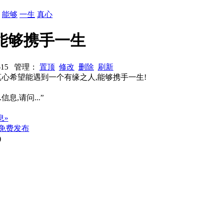
：
能够
一生
真心
能够携手一生
3615 管理：
置顶
修改
删除
刷新
真心希望能遇到一个有缘之人,能够携手一生!
信息,请问...”
息»
免费发布
)