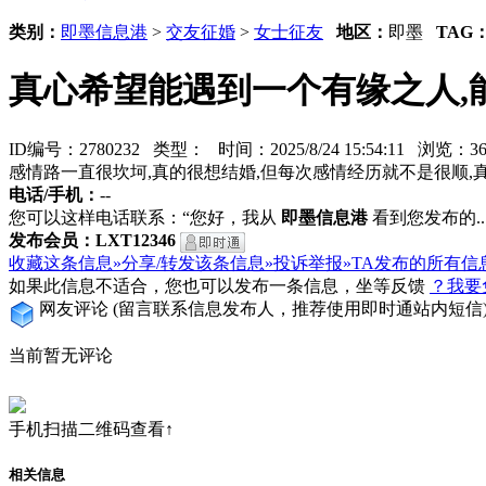
类别：
即墨信息港
>
交友征婚
>
女士征友
地区：
即墨
TAG
真心希望能遇到一个有缘之人,
ID编号：2780232 类型：
时间：2025/8/24 15:54:11 浏览：
感情路一直很坎坷,真的很想结婚,但每次感情经历就不是很顺,
电话/手机：
--
您可以这样电话联系：“您好，我从
即墨信息港
看到您发布的...
发布会员：LXT12346
收藏这条信息»
分享/转发该条信息»
投诉举报»
TA发布的所有信
如果此信息不适合，您也可以发布一条信息，坐等反馈
？我要
网友评论
(留言联系信息发布人，推荐使用即时通站内短信
当前暂无评论
手机扫描二维码查看↑
相关信息