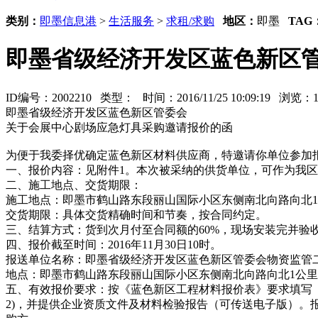
类别：
即墨信息港
>
生活服务
>
求租/求购
地区：
即墨
TAG
即墨省级经济开发区蓝色新区
ID编号：2002210 类型：
时间：2016/11/25 10:09:19 浏览
即墨省级经济开发区蓝色新区管委会
关于会展中心剧场应急灯具采购邀请报价的函
为便于我委择优确定蓝色新区材料供应商，特邀请你单位参加
一、报价内容：见附件1。本次被采纳的供货单位，可作为我
二、施工地点、交货期限：
施工地点：即墨市鹤山路东段丽山国际小区东侧南北向路向北
交货期限：具体交货精确时间和节奏，按合同约定。
三、结算方式：货到次月付至合同额的60%，现场安装完并验收
四、报价截至时间：2016年11月30日10时。
报送单位名称：即墨省级经济开发区蓝色新区管委会物资监管
地点：即墨市鹤山路东段丽山国际小区东侧南北向路向北1公
五、有效报价要求：按《蓝色新区工程材料报价表》要求填写
2)，并提供企业资质文件及材料检验报告（可传送电子版）。报价方式