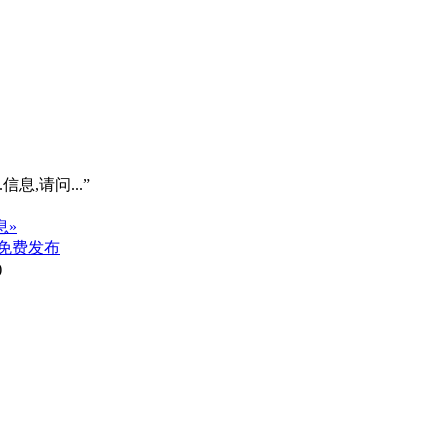
信息,请问...”
息»
免费发布
)