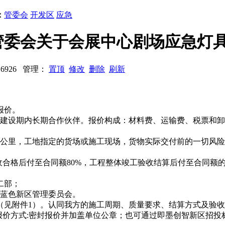
：
管委会
开发区
应急
管委会关于会展中心剧场应急灯
：16926 管理：
置顶
修改
删除
刷新
报价。
区建设期内长期合作伙伴。报价构成：材料费、运输费、税票和
1公里，工地指定的货场或施工现场，货物实际交付前的一切风
合格后付至合同额80%，工程整体竣工验收结算后付至合同额的
二部；
里蓝色新区管理委员会。
（见附件1）。认同我方的施工周期、质量要求、结算方式及验收
:密封报价并加盖单位公章；也可通过即墨创智新区招投标网（http:/