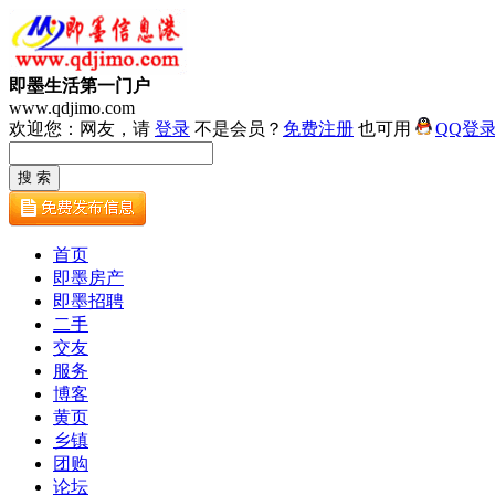
即墨生活第一门户
www.qdjimo.com
欢迎您：网友，请
登录
不是会员？
免费注册
也可用
QQ登
首页
即墨房产
即墨招聘
二手
交友
服务
博客
黄页
乡镇
团购
论坛