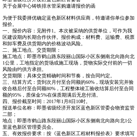
关于会展中心铸铁排水管采购邀请报价的函
为便于我委择优确定蓝色新区材料供应商，特邀请你单位参加
报价。
一、报价内容：见附件1。本次被采纳的供货单位，可作为我
区建设期内长期合作伙伴。报价构成：材料费、运输费、税票
和卸车费及供货期内的价格波动风险。
二、施工地点、交货期限：
施工地点：即墨市鹤山路东段丽山国际小区东侧南北向路向北
1公里，工地指定的货场或施工现场，货物实际交付前的一切
风险由约供方承担。
交货期限：具体交货精确时间和节奏，按合同约定。
三、结算方式：货到次月付至合同额的60%，现场安装完并验
收合格后付至合同额80%，工程整体竣工验收结算后付至合同
额的95%，质保金5%在保质期满后无息付清。
四、报价截至时间：2017年1月8日10时。
报送单位名称：即墨省级经济开发区蓝色新区管委会物资监管
二部；
地点：即墨市鹤山路东段丽山国际小区东侧南北向路向北1公
里蓝色新区管理委员会。
五、有效报价要求：按《蓝色新区工程材料报价表》要求填写