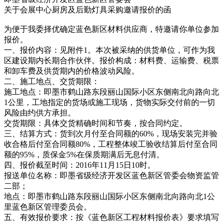
关于会展中心厨房及后勤灯具采购邀请报价的函
为便于我委择优确定蓝色新区材料供应商，特邀请你单位参加
报价。
一、报价内容：见附件1。本次被采纳的供货单位，可作为我
区建设期内长期合作伙伴。报价构成：材料费、运输费、税票
和卸车费及供货期内的价格波动风险。
二、施工地点、交货期限：
施工地点：即墨市鹤山路东段丽山国际小区东侧南北向路向北
1公里，工地指定的货场或施工现场，货物实际交付前的一切
风险由约供方承担。
交货期限：具体交货精确时间和节奏，按合同约定。
三、结算方式：货到次月付至合同额的60%，现场安装完并验
收合格后付至合同额80%，工程整体竣工验收结算后付至合同
额的95%，质保金5%在保质期满后无息付清。
四、报价截至时间：2016年11月15日10时。
报送单位名称：即墨省级经济开发区蓝色新区管委会物资监管
二部；
地点：即墨市鹤山路东段丽山国际小区东侧南北向路向北1公
里蓝色新区管理委员会。
五、有效报价要求：按《蓝色新区工程材料报价表》要求填写