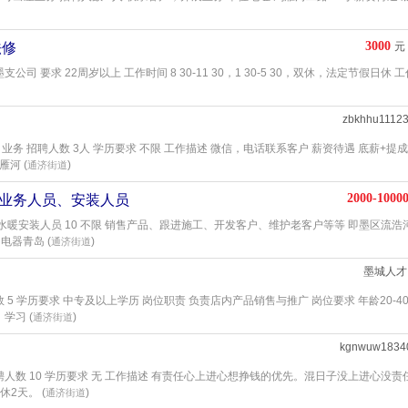
3000
法修
元
墨支公司 要求 22周岁以上 工作时间 8 30-11 30，1 30-5 30，双休，法定节假日休 
zbkhhu1112
业务 招聘人数 3人 学历要求 不限 工作描述 微信，电话联系客户 薪资待遇 底薪+提
河 (
)
通济街道
2000-1000
聘业务人员、安装人员
暖安装人员 10 不限 销售产品、跟进施工、开发客户、维护老客户等等 即墨区流浩
电器青岛 (
)
通济街道
墨城人才
 5 学历要求 中专及以上学历 岗位职责 负责店内产品销售与推广 岗位要求 年龄20-4
学习 (
)
通济街道
kgnwuw1834
聘人数 10 学历要求 无 工作描述 有责任心上进心想挣钱的优先。混日子没上进心没责
2天。 (
)
通济街道