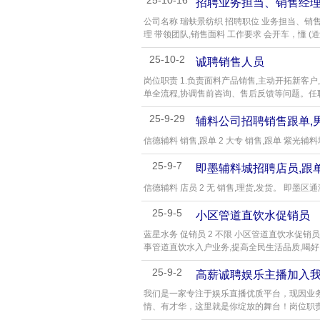
25-10-16
招聘业务担当、销售经
公司名称 瑞蚨景纺织 招聘职位 业务担当、销售经
理 带领团队,销售面料 工作要求 会开车，懂 (
通
25-10-2
诚聘销售人员
岗位职责 1.负责面料产品销售,主动开拓新客户
单全流程,协调售前咨询、售后反馈等问题。任职
25-9-29
辅料公司招聘销售跟单,男女
信德辅料 销售,跟单 2 大专 销售,跟单 紫光辅料
25-9-7
即墨辅料城招聘店员,跟单。
信德辅料 店员 2 无 销售,理货,发货。 即墨区通
25-9-5
小区管道直饮水促销员
蓝星水务 促销员 2 不限 小区管道直饮水促销
事管道直饮水入户业务,提高全民生活品质,喝好 
25-9-2
高薪诚聘娱乐主播加入我
我们是一家专注于娱乐直播优质平台，现因业
情、有才华，这里就是你绽放的舞台！岗位职责