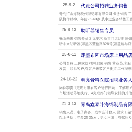
25-9-2
代账公司招聘业务销售
青岛汇鑫海财税代理记账有限公司 业务销售 工
队协作精神。年龄25-40岁.从事过业务销售工作
25-8-13
助听器销售专员
畅听未来 销售专员 2 无要求 负责门店助听器
听未来助听器(即墨区蓝鳌路828号(蓝鳌路与店子
25-8-11
即墨布匹市场床上用品
公司名称 三保家纺 招聘职位 销售,营业员,客
发货，联系客户,有客户来带客户挑货,工作淡季时
24-10-22
明亮骨科医院招聘业务
岗位职责 1定期对潜在客户进行回访，了解用
市场活动落地执行。4完成部门领导安排的其他工
21-3-13
青岛鑫泰斗海绵制品有
销售人员、电子商务、成本会计数人 要求 1
以上学历，年龄20 35岁，男女不限，有驾照及