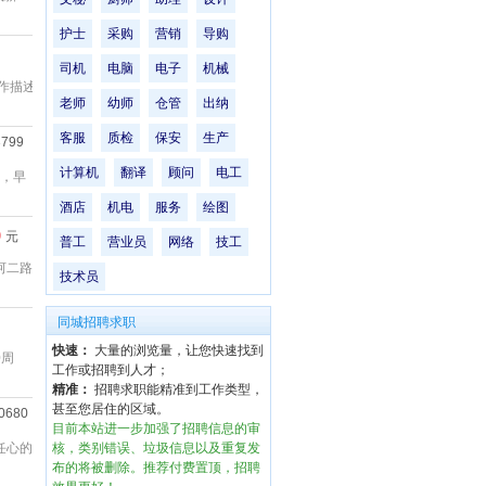
护士
采购
营销
导购
司机
电脑
电子
机械
工作描述
老师
幼师
仓管
出纳
客服
质检
保安
生产
3799
计算机
翻译
顾问
电工
成，早
酒店
机电
服务
绘图
0
元
普工
营业员
网络
技工
河二路
技术员
同城招聘求职
快速：
大量的浏览量，让您快速找到
0周
工作或招聘到人才；
精准：
招聘求职能精准到工作类型，
甚至您居住的区域。
0680
目前本站进一步加强了招聘信息的审
任心的
核，类别错误、垃圾信息以及重复发
布的将被删除。推荐付费置顶，招聘