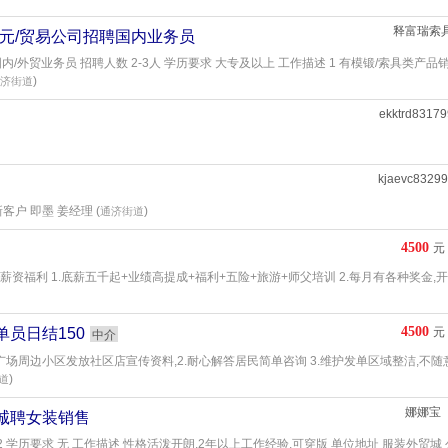
释富瑞索
00元/贸易公司招聘国内业务员
/外贸业务员 招聘人数 2-3人 学历要求 大专及以上 工作描述 1 有模锻/索具类产品销
)
济街道
ekktrd8317
kjaevc8329
客户 即墨 姜经理 (
)
通济街道
4500
元
薪资福利 1.底薪五千起+业绩高提成+福利+五险+旅游+师父培训 2.每月有各种奖金,开
4500
单员日结150
元
中介
馨广场周边小区发放社区店宣传资料,2.耐心解答居民简单咨询 3.维护发单区域整洁,不随
)
道
娜娜宝
薪诚聘女装销售
2 学历要求 无 工作描述 性格活泼开朗,2年以上工作经验,可穿版 单位地址 服装外贸城