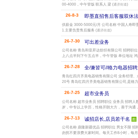
00-4000，中午管饭 联系人 梁 (
)
通济街道
26-8-3
即墨直招售后客服双休
供薪金 3000-5000元/月 公司名称 中国人寿即
1.主要负责售后服务 (
)
通济街道
26-7-30
可出差业务
公司名称 青岛和亚昇达纺织有限公司 招聘职位 
上八点半到下午五点半，中午管饭 单位地址 鸿雁
26-7-28
全/兼皆可//格力电器招
青岛红四月齐美电器销售有限公司 业务经理、水
20号 青岛红四月齐美电器销售有限公司,是格力
26-7-25
超市业务员
公司名称 超市业务员 招聘职位 业务员 招聘人数
岁，中专以上学历，性格开朗大方，善于沟通，
26-7-13
诚招店长,店员若干名
图
公司名称 鼎隆新疆优品 招聘职位 男女不限 招
勿扰不要浪费大家时间。每天工作8小时，每月休