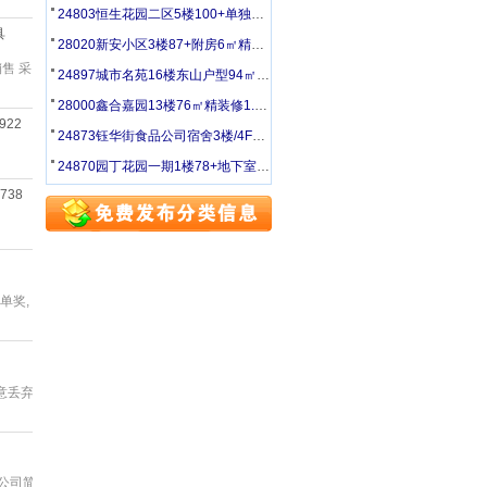
24803恒生花园二区5楼100+单独阁楼精装双供60万出售
具
28020新安小区3楼87+附房6㎡精装修8000元/年
售 采
24897城市名苑16楼东山户型94㎡精装修40万出售
28000鑫合嘉园13楼76㎡精装修1.36万/年出租
9922
24873钰华街食品公司宿舍3楼/4F48.34㎡简装18万可议
24870园丁花园一期1楼78+地下室精装修40万出售
9738
单奖,
意丢弃
 公司简