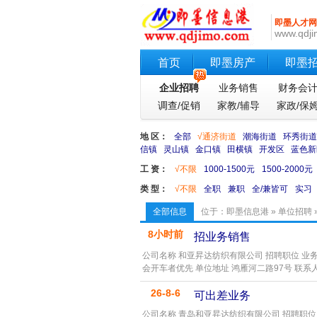
即墨人才网
www.qdji
首页
即墨房产
即墨
企业招聘
业务销售
财务会
调查/促销
家教/辅导
家政/保
地 区：
全部
√通济街道
潮海街道
环秀街道
信镇
灵山镇
金口镇
田横镇
开发区
蓝色新
工 资：
√不限
1000-1500元
1500-2000元
类 型：
√不限
全职
兼职
全/兼皆可
实习
全部信息
位于：
即墨信息港
»
单位招聘
8小时前
招业务销售
公司名称 和亚昇达纺织有限公司 招聘职位 业务
会开车者优先 单位地址 鸿雁河二路97号 联系人
26-8-6
可出差业务
公司名称 青岛和亚昇达纺织有限公司 招聘职位 