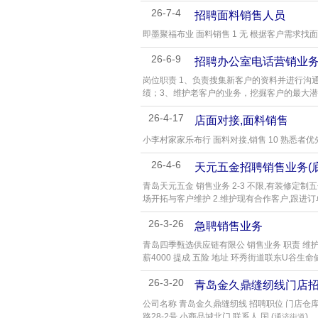
26-7-4
招聘面料销售人员
即墨聚福布业 面料销售 1 无 根据客户需求找
26-6-9
招聘办公室电话营销业
岗位职责 1、负责搜集新客户的资料并进行沟
绩；3、维护老客户的业务，挖掘客户的最大潜力
26-4-17
店面对接,面料销售
小李村家家乐布行 面料对接,销售 10 熟悉者优
26-4-6
天元五金招聘销售业务(
青岛天元五金 销售业务 2-3 不限,有装修定
场开拓与客户维护 2.维护现有合作客户,跟进订单
26-3-26
急聘销售业务
青岛四季甄选供应链有限公 销售业务 职责 维
薪4000 提成 五险 地址 环秀街道联东U谷生命健
26-3-20
青岛金久鼎缝纫线门店
公司名称 青岛金久鼎缝纫线 招聘职位 门店仓库管
路28-2号,小商品城北门 联系人 国 (
)
通济街道