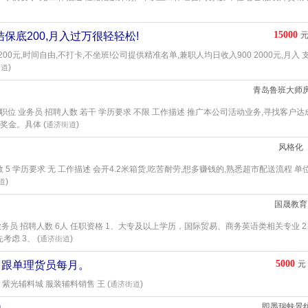
15000
结保底200,月入过万很轻轻松!
00元,时间自由,不打卡,不坐班!公司提供精准名单,兼职人均日收入900 2000元,月入 
)
街道
位 业务员 招聘人数 若干 学历要求 不限 工作描述 推广本公司活动业务,寻找客户达
金。具体 (
)
通济街道
风格化
 5 学历要求 无 工作描述 会开4.2米箱货,吃苦耐劳,想多赚钱的,熟悉超市配送流程 单
)
道
国晟教育
务员 招聘人数 6人 任职资格 1、大专及以上学历，国际贸易、商务英语类相关专业 
虑 3、 (
)
通济街道
5000
售跟单理货员每月。
元
 紫光辅料城 服装辅料销售 王 (
)
通济街道
即墨瑞蚨景