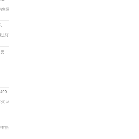
销售经
织
跟进订
元
3490
公司从
你有热