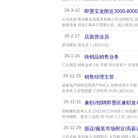
26-3-12
即墨宝龙附近3000-80
公司名称 青岛释富瑞索具有限公司 招聘职位 国内
购资源者 优先2.基本不需要出差，线上联系 (
通
26-2-27
店面营业员
菜鸟驿站 营业员 1 (
)
通济街道
26-1-16
快销品销售业务
三元商贸 销售业务 3名 不限 拜访老客户 开发新
25-12-15
销售经理主管
诺家地产招聘优秀房产经纪人 销售经理 6 不限 
首单奖 3.定期团建 工作时间,-6.00 (
)
通济街道
25-12-11
兼职//招聘即墨区兼职发
招聘兼职发单人员 日结150工作内容 1.在德
宣传物料。要求 1.女性,30-50岁 2.工作 (
通济街
25-11-29
面议/服装市场附近!高
公司名称 青岛集川 招聘职位 女导购 招聘人数 