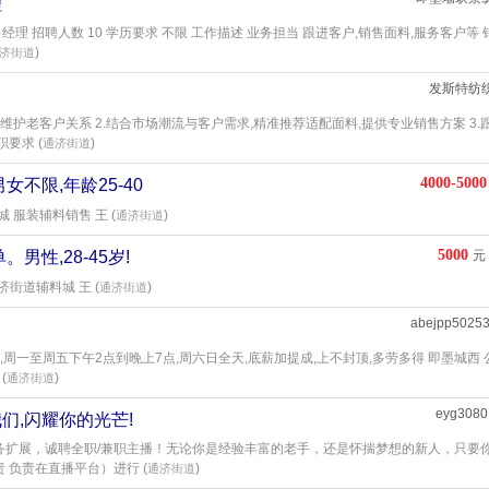
理
理 招聘人数 10 学历要求 不限 工作描述 业务担当 跟进客户,销售面料,服务客户等 
)
济街道
发斯特纺
,维护老客户关系 2.结合市场潮流与客户需求,精准推荐适配面料,提供专业销售方案 3.
要求 (
)
通济街道
4000-5000
不限,年龄25-40
城 服装辅料销售 王 (
)
通济街道
5000
男性,28-45岁!
元
济街道辅料城 王 (
)
通济街道
abejpp5025
员,周一至周五下午2点到晚上7点,周六日全天,底薪加提成,上不封顶,多劳多得 即墨城西 
(
)
通济街道
eyg3080
们,闪耀你的光芒!
务扩展，诚聘全职/兼职主播！无论你是经验丰富的老手，还是怀揣梦想的新人，只要
 负责在直播平台）进行 (
)
通济街道