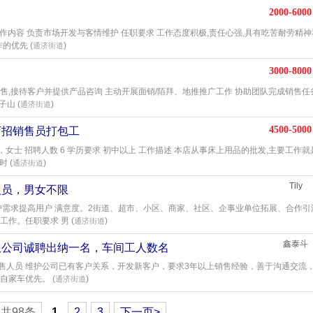
2000-6000
作内容 负责市场开发与客情维护 任职要求 工作态度积极,责任心强,具有吃苦耐劳精神
的优先 (
)
通济街道
3000-8000
销售,接待客户并提供产品咨询 主动开展面销/陌拜、地推推广工作 协助团队完成销售任
山 (
)
通济街道
4500-5000
店招销售员打包工
服，女士 招聘人数 6 学历要求 初中以上 工作描述 本店从事床上用品的批发,主要工作
 (
)
通济街道
Tily
人员，男女不限
户需求提高用户 满意度。2街道、超市、小区、商家、社区、企事业单位拓展、合作引
作。任职要求 男 (
)
通济街道
鑫泰斗
限公司诚聘出纳一名，车间工人数名
.销售人员 维护公司已有客户关系，开发新客户，要求3年以上销售经验，善于沟通交流
自家车优先。 (
)
通济街道
共98条
1
2
3
下一页>