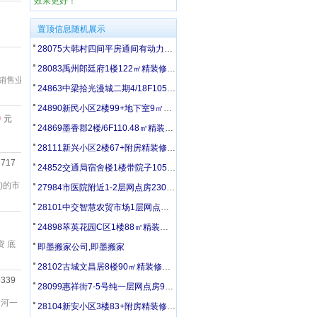
效果更好！
置顶信息随机展示
28075大韩村四间平房通间有动力电带超大院1.3万/年出租
28083禹州郎廷府1楼122㎡精装修2.1万/年出租
销售业
24863中梁拾光漫城二期4/18F105㎡精装修128万出售
24890新民小区2楼99+地下室9㎡精装60万出售
0
元
24869墨香郡2楼/6F110.48㎡精装修150万可议价
28111新兴小区2楼67+附房精装修6500元/年出租
6717
24852交通局宿舍楼1楼带院子105㎡精装修双供65万出售
)的市
27984市医院附近1-2层网点房230㎡精装修7万/年可议
28101中交智慧农贸市场1层网点房142㎡精装4.5万/年出租
24898萃英花园C区1楼88㎡精装修62万出售
 底
即墨搬家公司,即墨搬家
28102古城文昌居8楼90㎡精装修拎包入住1.3万/年出租
9339
28099惠祥街7-5号纯一层网点房90㎡精装修2.8万/年出租
黄河一
28104新安小区3楼83+附房精装修8400元/年出租