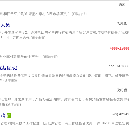
德帅
面料和日常客户沟通 即墨小李村布匹市场 蔡先生 (
)
通济街道
凤尾鱼
务人员
通，开发新客户；2、通过电话与客户进行有效沟通了解客户需求,寻找销售机会并完成
；4、定期与合作 (
)
通济街道
4000-1500
先 小李村家家乐布行 王先生 (
)
通济街道
gbhutk6266
底薪提成)
制五金销售经验者优先 1.负责即墨及青岛周边区域装修五金(门锁、铰链、滑轨、硅酮胶等
 (
)
通济街道
倪绍聪
护老客户、开发新客户，产品促销活动执行 要求 有驾照，有快消品发货经验者优先 薪资
康 (
)
通济街道
npyegf4694
招聘
图
理 招聘人数 2 工作描述 门店仓库管理，有工作经验者优先 年龄 18-50 单位地址 