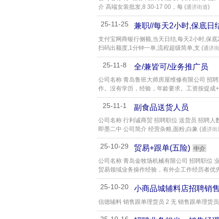
介 高端女装批发,8 30-17 00，每 (
)
通济街道
25-11-25
兼职//每天2小时,保底日
支付宝网商银行侧额,当天日结,每天2小时,保底2
扫码出额度,1分钟一单,流程超级简单,支 (
通济
25-11-8
全/兼皆可/业务推广员
公司名称 青岛鲁班大师房屋维修有限公司 招聘职
作。没有学历，经验，年龄要求。工资按提成+奖
25-11-1
副食品送货人员
公司名称 行利诚商贸 招聘职位 送货员 招聘人数
即墨二中 公司简介 经营杂粮,面粉,白象 (
通济街
25-10-29
贸易+跟单(五险)
中介
公司名称 青岛金牧场机械有限公司 招聘职位 业
贸易领域业务操作经验，有外企工作经历者优先考
25-10-20
小商品城辅料店招聘销
信德辅料 销售跟单理货员 2 无 销售跟单理货员