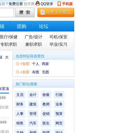
会员？
免费注册
也可用
QQ登录
手机版
镇
团购
论坛
医疗/保健
广告/设计
司机/保安
专职求职
兼职求职
毕业/实习
信息特征筛选查找
镇
大
◎
√全部
个人
商家
◎
√全部
有图
无图
热门职位搜索
何置顶
文员
会计
收银
行政
169
财务
建筑
教师
业务
能出差
人事
管理
促销
预算
0849
销售
汽车
医生
网页
薪30
文秘
厨师
助理
设计