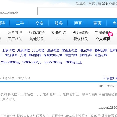
欢迎您：网友，请
登录
不是
mo.com/job
招聘
二手
交友
服务
博客
黄页
乡
计
经营管理
行政/文秘
客服/打杂
教师/教授
导游/翻译
姆
工厂相关
其他职位
←Job→
餐饮相关
个人求职
北安街道
龙泉街道
龙山街道
温泉街道
鳌山卫街道
段泊岚镇
移风店镇
蓝村
区
通济新区
其他
和达熙园
绿城岘山花城
即墨古城
创智新区
即墨老城
2000-3000元
3000-5000元
5000-7000元
7000元以上
»
业务/销售
» 通济街道
？信息如
qjrtpn64478
员 招聘人数 1 工作描述 一、开发新客户 二、维护老客 三、接单与跟单 有销售经验,
 (
)
通济街道
axcpqr1282
可出差业务 招聘人数 3人 联系客户，开展业务 单位地址 鸿雁河二路97号 薪资待遇 底