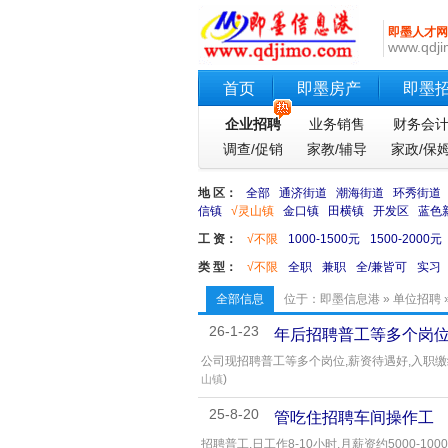
即墨人才网
www.qdji
首页
即墨房产
即墨
企业招聘
业务销售
财务会
调查/促销
家教/辅导
家政/保
地 区：
全部
通济街道
潮海街道
环秀街道
信镇
√灵山镇
金口镇
田横镇
开发区
蓝色
工 资：
√不限
1000-1500元
1500-2000元
类 型：
√不限
全职
兼职
全/兼皆可
实习
全部信息
位于：
即墨信息港
»
单位招聘
26-1-23
年后招聘普工等多个岗
公司现招聘普工等多个岗位,薪资待遇好,入职缴
)
山镇
25-8-20
管吃住招聘车间操作工
招聘普工,日工作8-10小时,月薪资约5000-