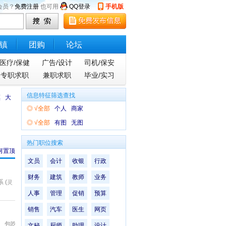
会员？
免费注册
也可用
QQ登录
手机版
镇
团购
论坛
医疗/保健
广告/设计
司机/保安
专职求职
兼职求职
毕业/实习
信息特征筛选查找
镇
大
◎
√全部
个人
商家
◎
√全部
有图
无图
热门职位搜索
何置顶
文员
会计
收银
行政
财务
建筑
教师
业务
 (
灵
人事
管理
促销
预算
销售
汽车
医生
网页
金、包吃
文秘
厨师
助理
设计