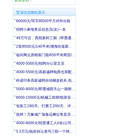
效果更好！
置顶信息随机展示
60000元/写字间500平方对外出租
招聘小家电售后信息员(女)一名
49万可议，西苑新村三期（即墨通济）黄金楼层83.17平 出售
2室/8500元/140平米/潮海街道新建村平房140平带院有井水
临街网点房精装门面/650平米两层/大同街与振华街交界处(原新世界大厦路口处)
4000-5000元/招聘办公室文员
4000-5500元/高薪诚聘电商仓库配货打包3人
科诺印务高薪诚聘自动糊盒机长,包装检品工,胶印机副工,模切工,统计
5000-8000元/即墨城西天山一路附近招聘司机2名
8000-15000元/机械工程师/组装安装工/钳工/电焊钣金工
包装工190/天、打磨工200/天、冲床、压力机操作240/天
急聘！万象城广场食品摊位售卖员 5500-6000 + 车补
4000-8000元/招普通工人6名(公司在28中附近)
5.3万元/低价转让老号三联一个绝对好号