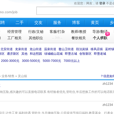
欢迎您：网友，请
登录
不是
mo.com/job
招聘
二手
交友
服务
博客
黄页
乡
计
经营管理
行政/文秘
客服/打杂
教师/教授
导游/翻译
姆
工厂相关
其他职位
←Job→
餐饮相关
个人求职
北安街道
龙泉街道
龙山街道
温泉街道
鳌山卫街道
段泊岚镇
移风店镇
蓝村
新区
通济新区
其他
和达熙园
绿城岘山花城
即墨古城
创智新区
即墨老城
2000-3000元
3000-5000元
5000-7000元
7000元以上
»
业务/销售
» 灵山镇
？信息如
zh1234
位
纳五险,感兴趣的可以直接电话联系 有经验者优先,管吃住,年后想换工作的可以电话联系
zh1234
10000元,计件工资 福利待遇 管吃住,当月缴纳五险,公司提供节假日福利,教育基金、行孝