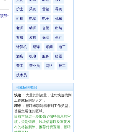
护士
采购
营销
导购
顶部↑
司机
电脑
电子
机械
老师
幼师
仓管
出纳
客服
质检
保安
生产
计算机
翻译
顾问
电工
酒店
机电
服务
绘图
普工
营业员
网络
技工
技术员
同城招聘求职
快速：
大量的浏览量，让您快速找到
工作或招聘到人才；
精准：
招聘求职能精准到工作类型，
甚至您居住的区域。
目前本站进一步加强了招聘信息的审
核，类别错误、垃圾信息以及重复发
布的将被删除。推荐付费置顶，招聘