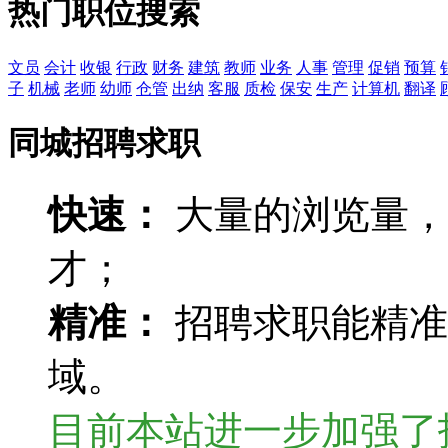
热门职位搜索
文员
会计
收银
行政
财务
建筑
教师
业务
人事
管理
促销
预算
子
机械
老师
幼师
仓管
出纳
客服
质检
保安
生产
计算机
翻译
同城招聘求职
快速：
大量的浏览量，
才；
精准：
招聘求职能精准
域。
目前本站进一步加强了