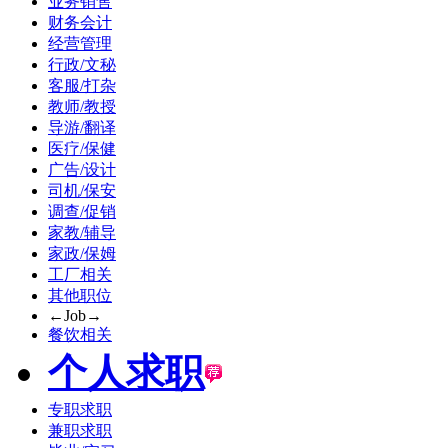
业务销售
财务会计
经营管理
行政/文秘
客服/打杂
教师/教授
导游/翻译
医疗/保健
广告/设计
司机/保安
调查/促销
家教/辅导
家政/保姆
工厂相关
其他职位
←Job→
餐饮相关
个人求职
专职求职
兼职求职