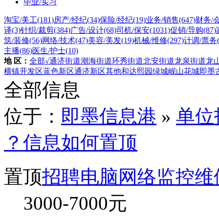
毕业/实习
淘宝/美工
(181)
房产/经纪
(34)
保险/经纪
(19)
业务/销售
(647)
财务/
译
(3)
针织/裁剪
(384)
广告/设计
(68)
司机/保安
(1031)
促销/导购
(87)
筑/装修
(56)
网络/技术
(47)
美容/美发
(19)
机械/维修
(297)
计调/票务
主播
(86)
医生/护士
(10)
地 区：
全部
√通济街道
潮海街道
环秀街道
北安街道
龙泉街道
龙
横镇
开发区
蓝色新区
通济新区
其他
和达熙园
绿城岘山花城
即墨
全部信息
位于：
即墨信息港
»
单位
？信息如何置顶
置顶
招聘电脑网络监控维
3000-7000
元