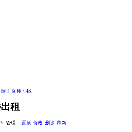
：
园丁
阁楼
小区
楼出租
1125 管理：
置顶
修改
删除
刷新