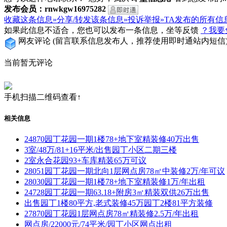
发布会员：rnwkgw16975282
收藏这条信息»
分享/转发该条信息»
投诉举报»
TA发布的所有信
如果此信息不适合，您也可以发布一条信息，坐等反馈
？我要
网友评论
(留言联系信息发布人，推荐使用即时通站内短信
当前暂无评论
手机扫描二维码查看↑
相关信息
24870园丁花园一期1楼78+地下室精装修40万出售
3室/48万/81+16平米/出售园丁小区二期三楼
2室永合花园93+车库精装65万可议
28051园丁花园一期北向1层网点房78㎡中装修2万/年可议
28030园丁花园一期1楼78+地下室精装修1万/年出租
24728园丁花园一期63.18+附房3㎡精装双供26万出售
出售园丁1楼80平方,老式装修45万园丁2楼81平方装修
27870园丁花园1层网点房78㎡精装修2.5万/年出租
网点房/22000元/74平米/园丁小区网点出租