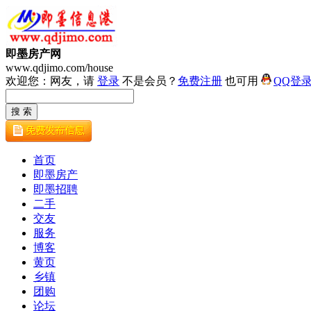
即墨房产网
www.qdjimo.com/house
欢迎您：网友，请
登录
不是会员？
免费注册
也可用
QQ登
首页
即墨房产
即墨招聘
二手
交友
服务
博客
黄页
乡镇
团购
论坛