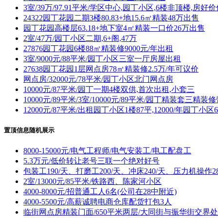
3室/39万/97.91平米/学区中心,园丁小区,6楼非顶楼,房好
24322园丁花园二期3楼80.83+地15.6㎡精装48万出售
园丁花园高楼层63.18+地下室4㎡精装一口价26万出售
2室/47万/园丁小区二期,6+阁,47万
27876园丁花园6楼88㎡精装修9000元/年出租
3室/9000元/88平米/园丁小区三室一厅房屋出租
27638园丁花园1层网点房78㎡精装修2.5万/年可议价
网点房/32000元/78平米/园丁小区北门网点房
10000元/87平米/园丁一期4楼双供,首次出租,小套三
10000元/89平米/3室/10000元/89平米/园丁精装套三精
12000元/87平米/出租园丁小区1楼87平,12000/年园丁小区
置顶信息随机展示
8000-15000元/电气工程师/电气安装工/电工配盘工
5.3万元/低价转让老号三联一个绝对好号
包装工190/天、打磨工200/天、冲床240/天、压力机操作28
2室/13000元/85平米/铁路西、陈家河小区
4000-8000元/招普通工人6名(公司在28中附近)
4000-5500元/高薪诚聘电商仓库配货打包3人
临街网点房精装门面/650平米两层/大同街与振华街交界处