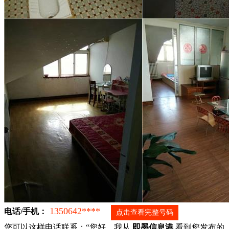
1350642****
电话/手机：
点击查看完整号码
您可以这样电话联系：“您好，我从
即墨信息港
看到您发布的...