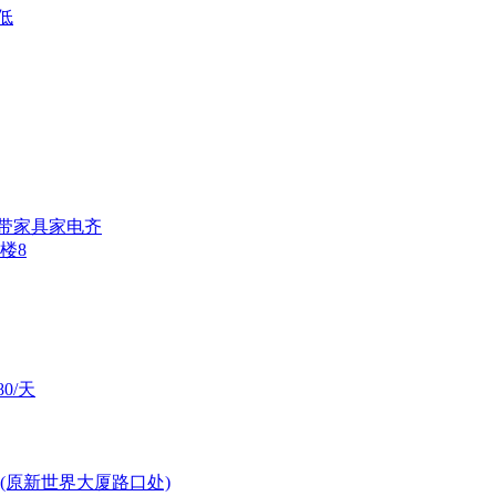
价低
装修带家具家电齐
6楼8
0/天
(原新世界大厦路口处)