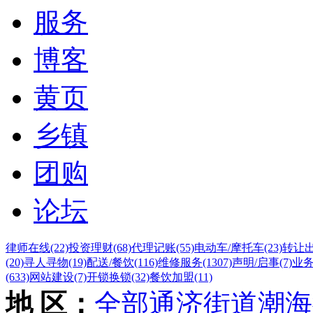
服务
博客
黄页
乡镇
团购
论坛
律师在线
(22)
投资理财
(68)
代理记账
(55)
电动车/摩托车
(23)
转让
(20)
寻人寻物
(19)
配送/餐饮
(116)
维修服务
(1307)
声明/启事
(7)
业
(633)
网站建设
(7)
开锁换锁
(32)
餐饮加盟
(11)
地 区：
全部
通济街道
潮海