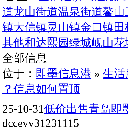
道
龙山街道
温泉街道
鳌山
镇
大信镇
灵山镇
金口镇
田
其他
和达熙园
绿城岘山花
全部信息
位于：
即墨信息港
»
生活
？信息如何置顶
25-10-31
低价出售青岛即
dcceyy31231115