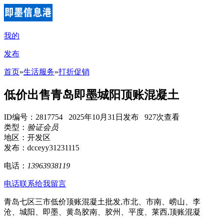
我的
发布
首页
»
生活服务
»
打折促销
低价出售青岛即墨城阳顶账混凝土
ID编号：2817754 2025年10月31日发布 927次查看
类型：
验证会员
地区：开发区
发布：dcceyy31231115
电话：
13963938119
电话联系
给我留言
青岛七区三市低价顶账混凝土批发,市北、市南、崂山、李
沧、城阳、即墨、黄岛胶南、胶州、平度、莱西,顶账混凝