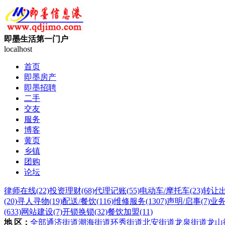
即墨生活第一门户
localhost
首页
即墨房产
即墨招聘
二手
交友
服务
博客
黄页
乡镇
团购
论坛
律师在线
(22)
投资理财
(68)
代理记账
(55)
电动车/摩托车
(23)
转让
(20)
寻人寻物
(19)
配送/餐饮
(116)
维修服务
(1307)
声明/启事
(7)
业
(633)
网站建设
(7)
开锁换锁
(32)
餐饮加盟
(11)
地 区：
全部
通济街道
潮海街道
环秀街道
北安街道
龙泉街道
龙山