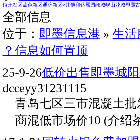
镇
开发区
蓝色新区
通济新区
√其他
和达熙园
绿城岘山花城
即墨
全部信息
位于：
即墨信息港
»
生活
？信息如何置顶
25-9-26
低价出售即墨城阳
dcceyy31231115
青岛七区三市混凝土批
商混低市场价10 (介绍茶水 