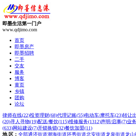
即墨生活第一门户
www.qdjimo.com
首页
即墨房产
即墨招聘
二手
交友
服务
博客
黄页
乡镇
团购
论坛
律师在线
(22)
投资理财
(68)
代理记账
(55)
电动车/摩托车
(23)
转让
(20)
寻人寻物
(19)
配送/餐饮
(115)
维修服务
(1312)
声明/启事
(7)
业
(633)
网站建设
(7)
开锁换锁
(32)
餐饮加盟
(11)
地 区：
全部
通济街道
潮海街道
环秀街道
北安街道
龙泉街道
龙山