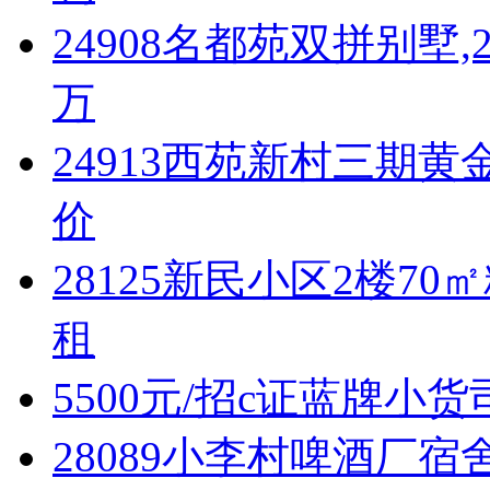
24908名都苑双拼别墅,
万
24913西苑新村三期黄金
价
28125新民小区2楼7
租
5500元/招c证蓝牌小货
28089小李村啤酒厂宿舍3