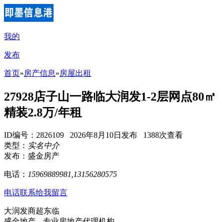
我的
发布
首页
»
房产信息
»
房屋出租
27928店子山一路临大润发1-2层网点80㎡
精装2.8万/年租
ID编号：2826109 2026年8月10日发布 1388次查看
类型：
实名中介
发布：盛金房产
电话：
15969889981,13156280575
电话联系
给我留言
大润发商超东临
盛金地产---专业房地产代理机构