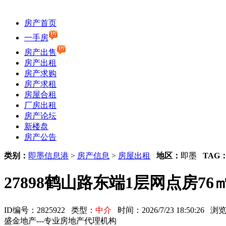
房产首页
一手房
房产出售
房产出租
房产求购
房产求租
房屋合租
厂房出租
房产论坛
新楼盘
房产公告
类别：
即墨信息港
>
房产信息
>
房屋出租
地区：
即墨
TAG
27898鹤山路东端1层网点房76
ID编号：2825922 类型：
中介
时间：2026/7/23 18:50:26
盛金地产---专业房地产代理机构