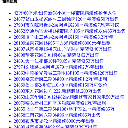
相关信息
42万/80平米/出售新兴小区一楼带院精装修拎包入住
24877鳌山卫杨家岭村二层独院120㎡精装修50万出售
27984市医院附近1-2层网点房230㎡精装修7万/年可议
24852交通局宿舍楼1楼带院子105㎡精装修双供65万出售
28068店子山二路1-2层网点房160㎡精装修3.2万/年
28109温泉花园1楼95平方米精装修6800元/年出租
24897城市名苑16楼东山户型94㎡精装修40万出售
24898萃英花园C区1楼88㎡精装修62万出售
24891天一仁和郡10楼79.65㎡精装修53万出售
27974文峰路1层网点房79㎡精装修2万/年出租
24863中梁拾光漫城二期4/18F105㎡精装修128万出售
28090裕东新府二期8楼90㎡精装修1.2万/年出租
24869墨香郡2楼/6F110.48㎡精装修150万可议价
24893东方花园边户,222,新精装修,200万出售
24853山东华府C区12楼82㎡精装修带家具家电50万出售
28079窑头新村三间平房独院精装修1万/年出租
24855书香门第二期5楼138+地下室21㎡精装修85万
24858江南花园六期3楼96㎡精装修66万出售
28088布匹市场72㎡精装修6000元/年出租
24899城市名苑3楼92.99㎡精装修39万出售