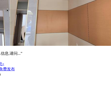
信息,请问...”
息»
免费发布
)