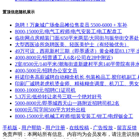
置顶信息随机展示
急聘！万象城广场食品摊位售卖员 5500-6000 + 车补
8000-15000元/电气工程师/电气安装工/电工配盘工
临街网点房精装门面/650平米两层/大同街与振华街交界处
大型西医诊所急聘医美、轻医美护士（有经验优先）
49万可议，西苑新村三期（即墨通济）黄金楼层83.17平 
4000-8000元/招普通工人6名(公司在28中附近)
2室/8500元/140平米/潮海街道新建村平房140平带院有井
4000-5000元/招聘办公室文员
科诺印务高薪诚聘自动糊盒机长,包装检品工,胶印机副工,
印刷厂诚聘老虎机烫金师、精裱糊盒调度、机刀工、男女
8000-10000元/招聘C1证司机
5.3万元/低价转让老号三联一个绝对好号
5000-8000元/即墨城西天山一路附近招聘司机2名
60000元/写字间500平方对外出租
8000-15000元/机械工程师/组装安装工/钳工/电焊钣金工
手机版
-
用户帮助
-
用户注册
-
在线投稿
-
广告投放
-
留言反馈
免责声明：本网站所有信息、内容均为会员发布，请注意识别