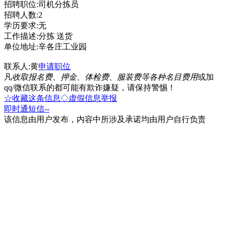
招聘职位:司机分拣员
招聘人数:2
学历要求:无
工作描述:分拣 送货
单位地址:辛各庄工业园
联系人:黄
申请职位
凡
收取报名费、押金、体检费、服装费等各种名目费用
或加
qq/微信联系的都可能有欺诈嫌疑，请保持警惕！
☆收藏这条信息
◇虚假信息举报
即时通
短信
--
该信息由用户发布，内容中所涉及承诺均由用户自行负责