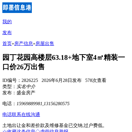
我的
发布
首页
»
房产信息
»
房屋出售
园丁花园高楼层63.18+地下室4㎡精装一
口价26万出售
ID编号：2826225 2026年6月28日发布 578次查看
类型：
实名中介
发布：盛金房产
电话：
15969889981,13156280575
电话联系
在线沟通
土地出让金和差价款及维修基金已交纳,过户费低。
☆收藏这条信息
◇虚假信息举报