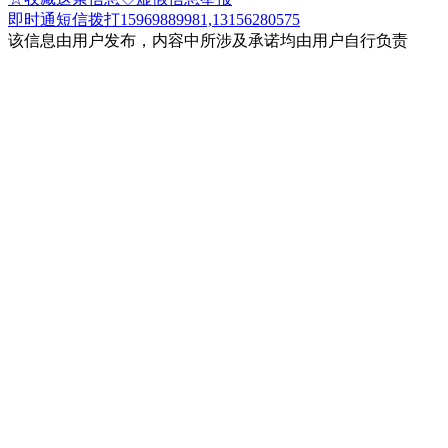
即时通
短信
拨打15969889981,13156280575
该信息由用户发布，内容中所涉及承诺均由用户自行负责