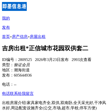
我的
发布
首页
»
房产信息
»
房屋出租
吉房出租*正信城市花园双供套二
ID编号：2809525 2026年3月23日发布 2993次查看
类型：
验证会员
地区：潮海街道
发布：605644936
电话：
--
电话联系
给我留言
出租房屋介绍:家具家电齐全,双供,双南卧,全天采光好,干净风
水好,周边配套设施齐全(公交,市场,超市,学校,停车方便)