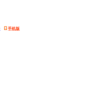
录
手机版