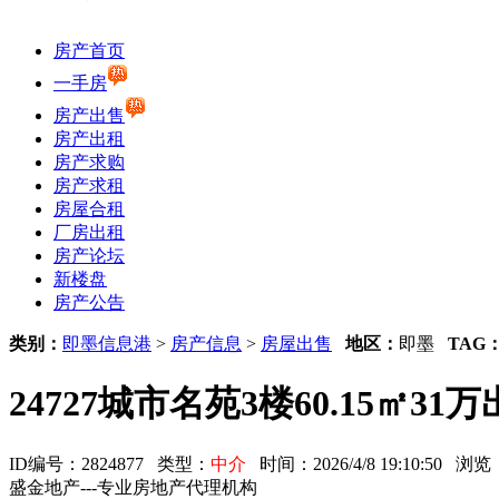
房产首页
一手房
房产出售
房产出租
房产求购
房产求租
房屋合租
厂房出租
房产论坛
新楼盘
房产公告
类别：
即墨信息港
>
房产信息
>
房屋出售
地区：
即墨
TAG
24727城市名苑3楼60.15㎡31
ID编号：2824877 类型：
中介
时间：2026/4/8 19:10:50 
盛金地产---专业房地产代理机构