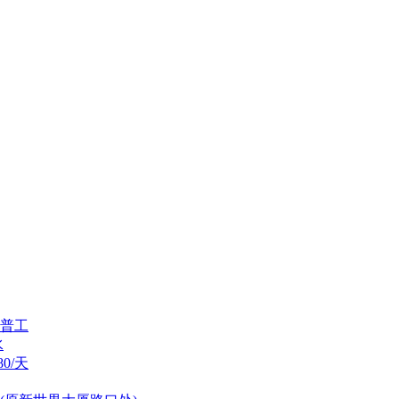
普工
水
0/天