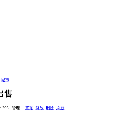
：
城市
万出售
浏览：393 管理：
置顶
修改
删除
刷新