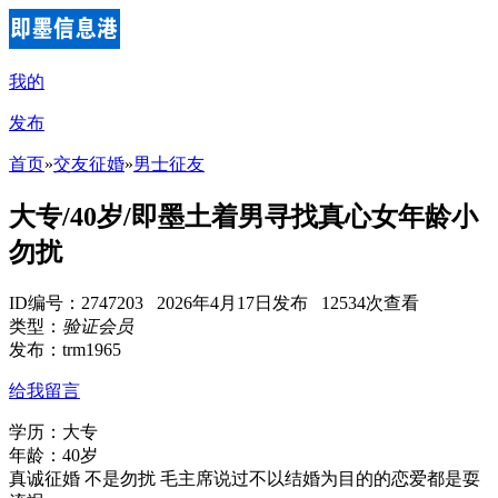
我的
发布
首页
»
交友征婚
»
男士征友
大专/40岁/即墨土着男寻找真心女年龄小
勿扰
ID编号：2747203 2026年4月17日发布 12534次查看
类型：
验证会员
发布：trm1965
给我留言
学历：大专
年龄：40岁
真诚征婚 不是勿扰 毛主席说过不以结婚为目的的恋爱都是耍