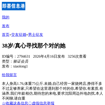
我的
发布
首页
»
交友征婚
»
男士征友
38岁/真心寻找那个对的她
ID编号：2794631 2026年4月16日发布 3256次查看
类型：
验证会员
发布：xiaolong1
给我留言
本人身高1.76,体重75公斤.未婚,自己经营一家烧烤店,挣得不多
不过足够养家,只希望在这里遇到那个对的你,希望你,有素质,有
涵养,我们年龄相仿,期待您的来电,要求沈阳周边外地勿扰,本人
不闲聊,请自重
☆收藏这条信息
◇虚假信息举报