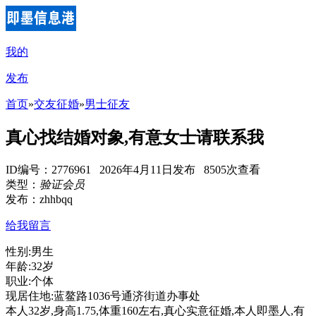
我的
发布
首页
»
交友征婚
»
男士征友
真心找结婚对象,有意女士请联系我
ID编号：2776961 2026年4月11日发布 8505次查看
类型：
验证会员
发布：zhhbqq
给我留言
性别:男生
年龄:32岁
职业:个体
现居住地:蓝鳌路1036号通济街道办事处
本人32岁,身高1.75,体重160左右,真心实意征婚,本人即墨人,有