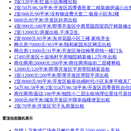
3室/120平米/红盾小区阁楼出租
2室/50万/86.58平米/开发区四季香邑套二精装婚房诚心出
2室/666元/90平米/没有物业费大套二,银座小区东2楼
6800元/85平米/开发区好房出租
4室/999元/180平米/即墨开发区中惠景园四室四厅精装修
2室/12000元/房屋出租.干净卫生.
2室/8000元/85平米/东岸花园小区三楼,家电齐全
网点房/70000元/303平米/颐和家园东区网店出租
网点房/13000元/31平米/开发区海信翰墨府纯一楼门头
27495开发区十亩地村平房独院精装修1.2万/年出租
商住两用/26000元/200平米/商住两用临街二层楼整租
12000元/120平米/即墨开发区平房带院精装首租
3室/12000元/200平米/即墨开发区带院平房出租
2室/8000元/90平米/开发区银座动感时代小区东孝平模具
54万/86.58平米/2室/554万/86.58平米/开发区四季香邑自
商住两用/面议/180平米/独院小二层出租地理位置佳可居
3000元/88平米/城东开发区中障幸福楼便宜出租
2室/70平米/开发区宅子头房屋出租
置顶信息随机展示
急聘！万象城广场食品摊位售卖员 5500-6000 + 车补