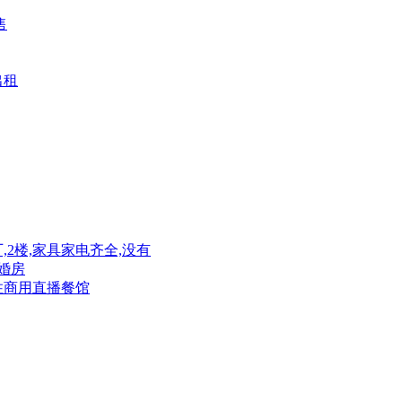
售
出租
厂,2楼,家具家电齐全,没有
住婚房
住商用直播餐馆