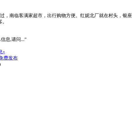
经过，南临客满家超市，出行购物方便。红妮北厂就在村头，银
客。
信息,请问...”
息»
免费发布
)