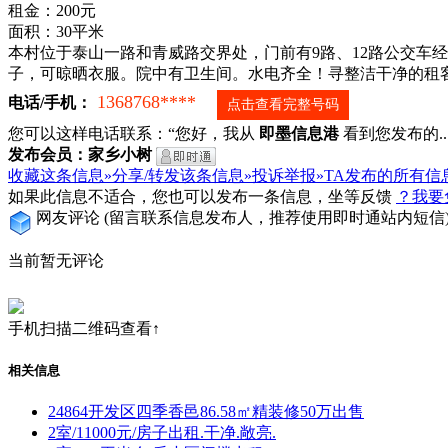
租金：200元
面积：30平米
本村位于泰山一路和青威路交界处，门前有9路、12路公交车
子，可晾晒衣服。院中有卫生间。水电齐全！寻整洁干净的租
1368768****
电话/手机：
点击查看完整号码
您可以这样电话联系：“您好，我从
即墨信息港
看到您发布的...
发布会员：家乡小树
收藏这条信息»
分享/转发该条信息»
投诉举报»
TA发布的所有信
如果此信息不适合，您也可以发布一条信息，坐等反馈
？我要
网友评论
(留言联系信息发布人，推荐使用即时通站内短信
当前暂无评论
手机扫描二维码查看↑
相关信息
24864开发区四季香邑86.58㎡精装修50万出售
2室/11000元/房子出租.干净.敞亮.