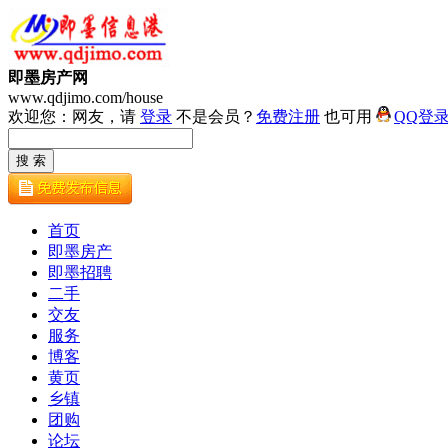
即墨房产网
www.qdjimo.com/house
欢迎您：网友，请
登录
不是会员？
免费注册
也可用
QQ登
首页
即墨房产
即墨招聘
二手
交友
服务
博客
黄页
乡镇
团购
论坛