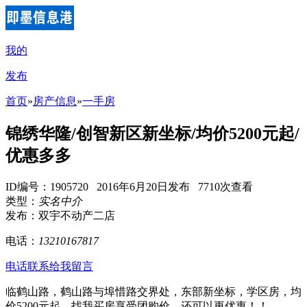
我的
发布
首页
»
房产信息
»
一手房
锦绣华隆/创智新区新坐标/均价5200元起/
优惠多多
ID编号：1905720 2016年6月20日发布 7710次查看
类型：
实名中介
发布：双宇不动产二店
电话：
13210167817
电话联系
给我留言
临鹤山路，鹤山路与埠惜路交界处，东部新坐标，学区房，均
价5200元起，找我买房享受团购价，还可以更优惠！！