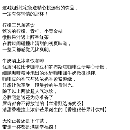
这4款必胜宅急送精心挑选出的饮品，
一定有你钟情的那杯！
柠檬三兄弟茶饮
甄选的柠檬、青柠、小青金桔，
微酸果汁遇上醇香红茶，
在唇齿间碰撞出清甜的初夏味道，
一整天都感觉无比爽朗。
牛奶吻上冰拿铁咖啡
优质阿拉比卡咖啡豆和罗布斯塔咖啡豆研精心研磨，
细腻咖啡粉冲泡出的浓醇咖啡加牛奶微微搅拌,
咖啡豆的香气与浓浓奶香紧紧缠绕，
只想让你享受一段曼妙的午后时光。
除了以上两款超人气冰饮，
必胜宅急送还为你准备了
唇齿都舍不得放过的【丝滑甄选冻奶茶】
清甜香橙撞上浓郁芒果诞生的【香橙很芒果汁饮料】
无论正餐还是下午茶，
带走一杯都是满满幸福感！