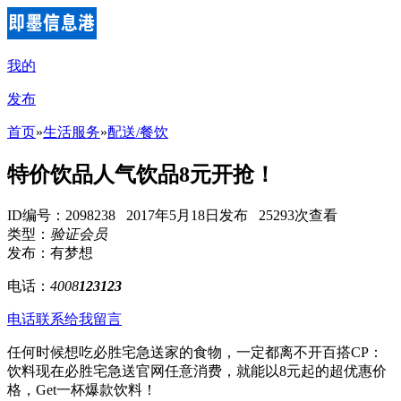
我的
发布
首页
»
生活服务
»
配送/餐饮
特价饮品人气饮品8元开抢！
ID编号：2098238 2017年5月18日发布 25293次查看
类型：
验证会员
发布：有梦想
电话：
4008
123123
电话联系
给我留言
任何时候想吃必胜宅急送家的食物，一定都离不开百搭CP：
饮料现在必胜宅急送官网任意消费，就能以8元起的超优惠价
格，Get一杯爆款饮料！