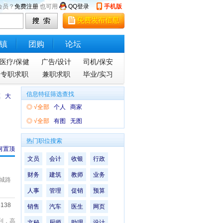
会员？
免费注册
也可用
QQ登录
手机版
镇
团购
论坛
医疗/保健
广告/设计
司机/保安
专职求职
兼职求职
毕业/实习
信息特征筛选查找
镇
大
◎
√全部
个人
商家
◎
√全部
有图
无图
热门职位搜索
何置顶
文员
会计
收银
行政
财务
建筑
教师
业务
城路
人事
管理
促销
预算
5138
销售
汽车
医生
网页
利，高
文秘
厨师
助理
设计