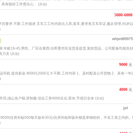
具有较好工作责任心、 (
)
其他
5000-6000
 学历要求 不限 工作描述 叉车工工作内容出入库,装车,要求有叉车车证,服从管理,45岁以
)
whjxnt8997
限 年龄19-45,男性。厂区在莱西,往即墨市区送货及提货,装卸货品。公司配备性能良
力支 (
)
其他
9000
元
机 提供薪金 9000/12000元 9 不限 工作内容 1、及时配送公司货物 2、具有一
)
4000
元
学历,须山东户籍,穿制服 综合工资4000左右,双休,节假日全休 (
)
其他
jyrl
9500(住房补贴500每天饭补30元)住房补贴和饭补都是单独给的，不在工资之内的。
)