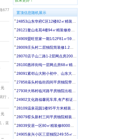
效果更好！
路677
置顶信息随机展示
24853山东华府C区12楼82㎡精装修带家具家电50万出售
28121鳌山名苑4楼94㎡精装修拎包入住1.5万/年出租
24909盟旺世家一期1/12F81㎡59万出售
28009庄头村二层独院简装修1.2万/年出租可议价
28070店子山二路1-2层网点房200㎡精装修4万/年出租
28100惠祥街纯一层网点房68㎡精装修1.6万/年出租
元
28091紧邻山大附小初中、山东大学二层独院200㎡1.8万/年
27858庙头村临街四间平房独院带厢房精装修8000元/年出租
元
27938大韩村临河路平房独院出租带大院子门前停车便利
证就行，
24902文化路福馨苑车库,有产权证,24平方米,8万出售
28109温泉花园1楼95平方米精装修6800元/年出租
元
28079窑头新村三间平房独院精装修1万/年出租
机，蓝
28039安居一区80㎡精装修8000元/年出租
24905泉兴小区三层独院249.55㎡精装修155万出售