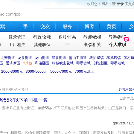
欢迎您：网友，请
登录
不是
mo.com/job
招聘
二手
交友
服务
博客
黄页
乡
计
经营管理
行政/文秘
客服/打杂
教师/教授
导游/翻译
姆
工厂相关
其他职位
←Job→
餐饮相关
个人求职
北安街道
龙泉街道
龙山街道
温泉街道
鳌山卫街道
段泊岚镇
移风店镇
蓝村
区
通济新区
√其他
和达熙园
绿城岘山花城
即墨古城
创智新区
即墨老城
2000-3000元
3000-5000元
5000-7000元
7000元以上
»
司机/保安
» 其他
？信息如
田润丰茂
龄55岁以下的司机一名
）要求 B证且有上岗证、年龄55岁以下 联系地址 即墨市兰岙路与天井山三路路口，茶
qdcvzz6711
 天一仁和豪庭小区物业招聘保安、保洁，大企业，口碑好，薪资发放及时，过节有福