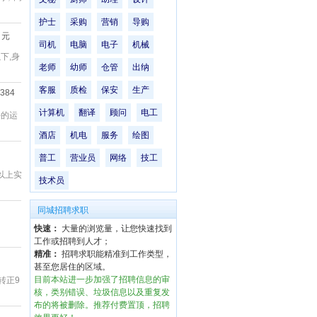
护士
采购
营销
导购
元
司机
电脑
电子
机械
下,身
老师
幼师
仓管
出纳
客服
质检
保安
生产
5384
计算机
翻译
顾问
电工
好的运
酒店
机电
服务
绘图
普工
营业员
网络
技工
年以上实
技术员
同城招聘求职
快速：
大量的浏览量，让您快速找到
工作或招聘到人才；
精准：
招聘求职能精准到工作类型，
甚至您居住的区域。
目前本站进一步加强了招聘信息的审
转正9
核，类别错误、垃圾信息以及重复发
布的将被删除。推荐付费置顶，招聘