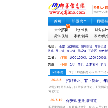
即墨人才网
www.qdji
首页
即墨房产
即墨
企业招聘
业务销售
财务会
调查/促销
家教/辅导
家政/保
地 区：
全部
通济街道
潮海街道
环秀街道
信镇
灵山镇
金口镇
田横镇
开发区
蓝色新
工 资：
√不限
1000-1500元
1500-2000元
类 型：
√不限
全职
兼职
全/兼皆可
实习
全部信息
位于：
即墨信息港
»
单位招聘
26-8-5
招聘B证、有上岗证、年
公司招聘 司机1名，(有经验者优先，工资面议
南 (
)
其他
26-7-19
保安即墨潮海街道
即墨潮海街道，高薪诚聘保安、保洁 人员招聘