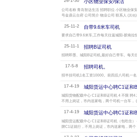
26-1-30
小区物业保安/保洁
公司名称 青岛智达生活 招聘职位 小区物业保安 
号金鼎云台府 公司简介 物业公司 联系人 (
)
其他
25-11-2
自带9.6米车司机
要求自己带9.6米车,工作每天往返城阳-胶南拉
25-11-1
招聘B证司机
招聘即墨、城阳B证司机,最好自己带车。每天往
17-5-8
招聘司机。
招半挂司机1名工资10000。前四后八司机一名工
17-4-19
城阳货运中心聘C1证和
城阳货物配载中心 C1证和B证司机 4 不限 聘
不用上岗证，市内送家电，两个司机一台车， (
17-4-19
城阳货运中心聘C1证和
城阳货运配载中心 C1证和B证司机（包吃住） 4
牌C1证就行，不用上岗证，市内送家电，两个 