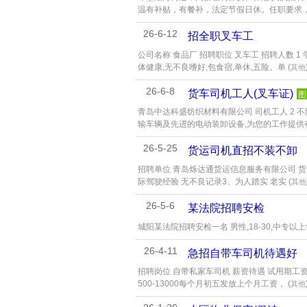
温有补贴，有餐补，法定节假日休。任职要求，
26-6-12
招全职叉车工
公司名称 食品厂 招聘职位 叉车工 招聘人数 1
体健康,无不良嗜好,包食宿,单休,五险。单 (
其他
26-6-8
货车司机工人(叉车证)
图
青岛中达科盛纺织材料有限公司 司机工人 2 不
输车辆及先进的电动装卸设备,为您的工作提供有
26-5-25
货运司机直招不装不卸
招聘单位 青岛烁达通货运信息服务有限公司 货运司
际驾驶经验 无不良记录3、为人踏实 老实 (
其他
26-5-6
某法院招聘安检
城阳某法院招聘安检一名 男性,18-30,中专以上
26-4-11
急招自带车司机待遇好
招聘岗位 自带私家车司机 薪资待遇 试用期工资
500-13000每个月初五发放上个月工资， (
其他