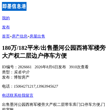
我的
发布
首页
»
房产信息
»
房屋出售
180万/182平米/出售墨河公园西将军楼旁
大产权二层边户停车方便
ID编号：2826661 2026年8月6日发布 3910次查看
类型：
实名中介
发布：博智房产
电话：
15064271217,13963945627
电话联系
给我留言
出售墨河公园西将军楼旁大产权二层带车库门口停车方便,门
前宽敞