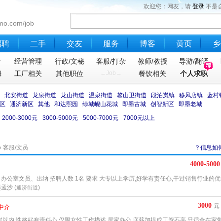
欢迎您：网友，请
登录
不是
mo.com/job
招聘
二手
交友
服务
博客
黄页
乡
计
经营管理
行政/文秘
客服/打杂
教师/教授
导游/翻译
姆
工厂相关
其他职位
←Job→
餐饮相关
个人求职
北安街道
龙泉街道
龙山街道
温泉街道
鳌山卫街道
段泊岚镇
移风店镇
蓝村
区
通济新区
其他
和达熙园
绿城岘山花城
即墨古城
创智新区
即墨老城
2000-3000元
3000-5000元
5000-7000元
7000元以上
»
客服/文员
？信息如
4000-5000
办公室文员、出纳 招聘人数 1名 要求 大专以上学历,好学有责任心,干过销售行业的优
孟沙 (
)
通济街道
3000
元
中介
8周岁以内 性格好有责任心 仅限女性工作描述 居家办公 底薪加提成工资不高 只适合在家