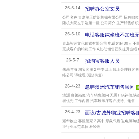
26-5-14
招聘办公室文员
公司名称 青岛玺玉纺织机械有限公司 招聘职位 
隆机大院左手边第一幢 公司简介 生产销售纺
26-5-10
电话客服纯坐班不加班
青岛智运文化传媒有限公司 电话客服 30人 不
完成客户的约访工作 4,协助销售团队提升业绩 
26-5-7
招淘宝客服人员
朱莉与海 淘宝客服 2 中专以上 线上处理顾
络公司 谭经理 (
)
通济街道
26-4-23
急聘澳洲汽车销售顾问
澳洲 白领岗位 汽车销售顾问 无需TRA评估,快
者优先 工作内容 汽车展示厅客户接待、销售
26-4-23
面议/古城外物业招聘客
耀华物业 客服管家 2 高中 形象气质佳,电脑
业行业示范单位 杜经理