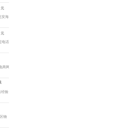
元
北安海
元
过电话
电商网
械
售经验
墨区物