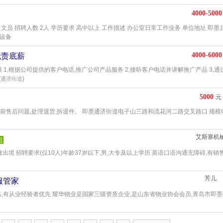
4000-5000
文员 招聘人数 2人 学历要求 高中以上 工作描述 办公室日常工作业务 单位地址 即墨
织设备
4000-6000
无责底薪
限 1,根据公司提供的客户电话,推广公司产品服务 2,接听客户电话并讲解推广产品 3,通
(
)
通济街道
5000
元
客售前售后问题,处理退货,拆退件。 即墨通济街道电子山三路和流花河二路交叉路口 规模
艾斯寨机
图
速出境 招聘要求(仅10人)年龄37岁以下,男,大专及以上学历 英语口语沟通无障碍,有销
芳儿
服管家
熟练,有从业经验者优先 耀华物业是国家三级资质企业,是山东省物业协会会员,青岛市即