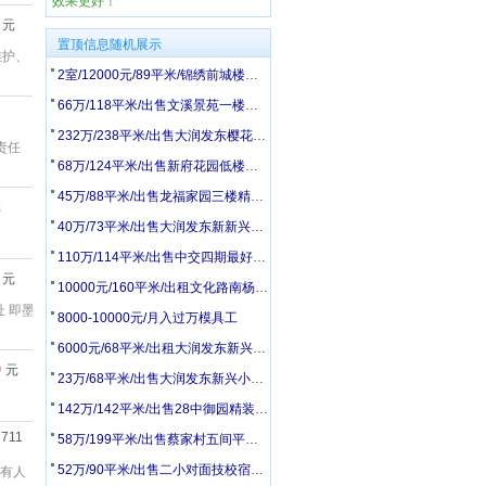
效果更好！
元
置顶信息随机展示
维护、
2室/12000元/89平米/锦绣前城楼房出租有电梯
66万/118平米/出售文溪景苑一楼带大院子精装修基本未住套三双卫元宝户型
232万/238平米/出售大润发东樱花苑独院三层简装边户双供
责任
68万/124平米/出售新府花园低楼层套四双卫送地下室精装修
45万/88平米/出售龙福家园三楼精装修拎包入住
元
40万/73平米/出售大润发东新新兴小区三楼精装修双供拎包入住市政供暖
110万/114平米/出售中交四期最好楼层最好位置套三双卫毛坯
元
10000元/160平米/出租文化路南杨家村独院二层简单装修
址 即墨
8000-10000元/月入过万模具工
6000元/68平米/出租大润发东新兴小区精装修家电家具齐全拎包入住燃气供暖
0
元
23万/68平米/出售大润发东新兴小区二楼简装进门是客厅
142万/142平米/出售28中御园精装修套三双卫拎包入住
7711
58万/199平米/出售蔡家村五间平房带超大院子
52万/90平米/出售二小对面技校宿舍一楼带院简装
,有人