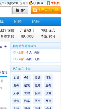
会员？
免费注册
也可用
QQ登录
手机版
镇
团购
论坛
医疗/保健
广告/设计
司机/保安
专职求职
兼职求职
毕业/实习
信息特征筛选查找
镇
大
◎
√全部
个人
商家
◎
√全部
有图
无图
热门职位搜索
何置顶
文员
会计
收银
行政
元
财务
建筑
教师
业务
先 工
人事
管理
促销
预算
销售
汽车
医生
网页
带孩子
文秘
厨师
助理
设计