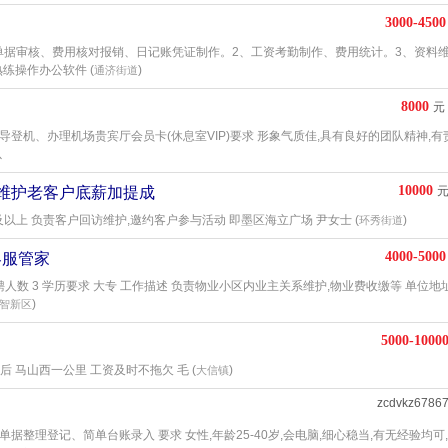
3000-4500
日常单据审核、费用核对报销、日记账凭证制作。2、工资考勤制作、费用统计。3、资料
练操作办公软件 (
)
通济街道
8000
元
导登机、办理机场贵宾厅会员卡(休息室VIP)要求 形象气质佳,具有良好的团队精神,有
以
10000
访维护老客户底薪加提成
及以上 负责客户回访维护,邀约客户参与活动 即墨区海立广场 尹女士 (
)
环秀街道
4000-5000
客服管家
聘人数 3 学历要求 大专 工作描述 负责物业小区内业主关系维护,物业费收缴等 单位地
)
智新区
5000-1000
后 马山西一公里 工资及时不拖欠 毛 (
)
大信镇
zcdvkz6786
据整理登记、简单台账录入 要求 女性,年龄25-40岁,会电脑,细心稳当,有无经验均可