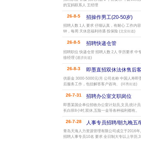
的宝妈联系人 王经理
26-8-5
招操作男工(20-50岁)
招聘人数 1人 要求 仔细认真，有耐心 工作
钟，每周 天休息福利待遇 投保险 (
)
北安街道
26-8-5
招聘快递仓管
招聘职位 快递仓管 招聘人数 2人 学历要求 中
徐经理 (
)
通济街道
26-8-3
即墨直招双休法休售后
供薪金 3000-5000元/月 公司名称 中国人寿
后服务工作，包括解答客户咨询、 (
)
环秀街道
26-7-31
招聘办公室文职岗位
即墨某国企单位招收办公室计划员,文员,统计员
长白班8小时,双休,五险一金等各种福利都有。
26-7-28
人事专员招聘/朝九晚五/
青岛天海人力资源管理有限公司成立于2016年
招聘人事专员10名 要求 全日制大专以上学历,35