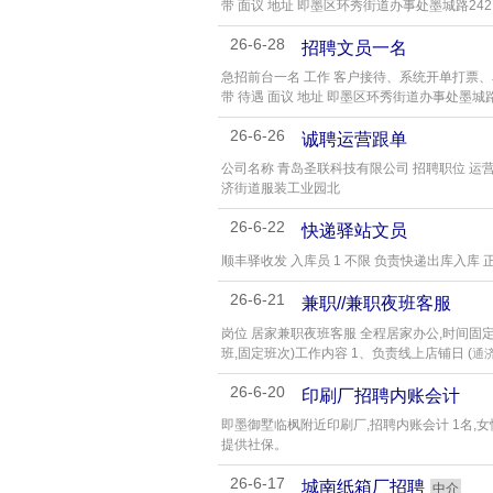
带 面议 地址 即墨区环秀街道办事处墨城路242 
26-6-28
招聘文员一名
急招前台一名 工作 客户接待、系统开单打票、单
带 待遇 面议 地址 即墨区环秀街道办事处墨城路
26-6-26
诚聘运营跟单
公司名称 青岛圣联科技有限公司 招聘职位 运营
济街道服装工业园北
26-6-22
快递驿站文员
顺丰驿收发 入库员 1 不限 负责快递出库入库 
26-6-21
兼职//兼职夜班客服
岗位 居家兼职夜班客服 全程居家办公,时间固定、
班,固定班次)工作内容 1、负责线上店铺日 (
通
26-6-20
印刷厂招聘内账会计
即墨御墅临枫附近印刷厂,招聘内账会计 1名,女性
提供社保。
26-6-17
城南纸箱厂招聘
中介