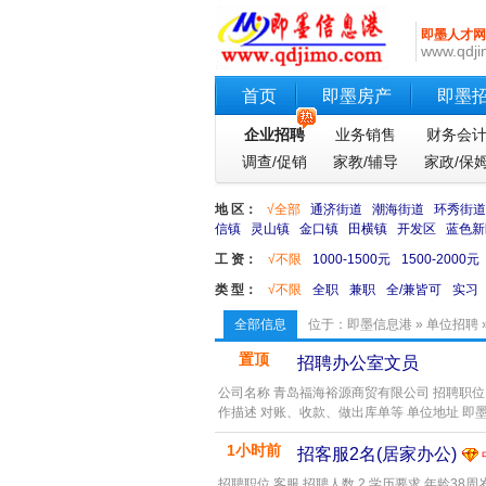
即墨人才网
www.qdji
首页
即墨房产
即墨
企业招聘
业务销售
财务会
调查/促销
家教/辅导
家政/保
地 区：
√全部
通济街道
潮海街道
环秀街道
信镇
灵山镇
金口镇
田横镇
开发区
蓝色新
工 资：
√不限
1000-1500元
1500-2000元
类 型：
√不限
全职
兼职
全/兼皆可
实习
全部信息
位于：
即墨信息港
»
单位招聘
置顶
招聘办公室文员
公司名称 青岛福海裕源商贸有限公司 招聘职位 
作描述 对账、收款、做出库单等 单位地址 即墨
1小时前
招客服2名(居家办公)
招聘职位 客服 招聘人数 2 学历要求 年龄3