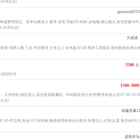
(
)
环秀街道
grvzvm3875
据整理登记、简单台账录入 要求 女性,年龄25-40岁,会电脑,细心稳当,有无经验均可
 (
)
环秀街道
方成成
跟单 招聘人数 三名 学历要求 大专以上 女年龄20-30 周岁工资面议 有经验优先单位
3500
元
正信街83号
1500-3000
工作轻松,稳定招人,适合想居家兼职、时间稳定的小伙伴!要求本地人员!17 00 24 00
)
济街道
裕鑫亚麻11
 30-45之间,有会计工作经验,熟练使用各种办公软件,有责任心,仔细,认真,每月休4天
超级木头