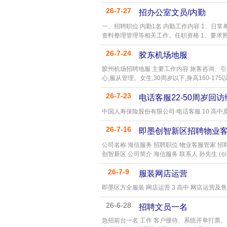
26-7-27
招办公室文员/内勤
一、招聘职位 内勤1名 内勤工作内容 1、
资料整理管理等相关工作。任职资格 1、要求熟
26-7-24
胶东机场地服
胶州机场招聘地服 主要工作内容 旅客咨询、引
心,服从管理。女生,30周岁以下,身高160-175
26-7-23
电话客服22-50周岁回
中国人寿保险股份有限公司 电话客服 10 高中
26-7-16
即墨创智新区招聘物业
公司名称 海信服务 招聘职位 物业客服管家 招
创智新区 公司简介 海信服务 联系人 孙先生 (
创
26-7-9
服装网店运营
即墨区方全服装 网店运营 3 高中 网店运营及售
26-6-28
招聘文员一名
急招前台一名 工作 客户接待、系统开单打票、单