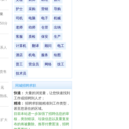
护士
采购
营销
导购
果
司机
电脑
电子
机械
50分
老师
幼师
仓管
出纳
客服
质检
保安
生产
计算机
翻译
顾问
电工
联系人
酒店
机电
服务
绘图
普工
营业员
网络
技工
负责售
技术员
同城招聘求职
元
快速：
大量的浏览量，让您快速找到
熟练,
工作或招聘到人才；
精准：
招聘求职能精准到工作类型，
甚至您居住的区域。
目前本站进一步加强了招聘信息的审
核，类别错误、垃圾信息以及重复发
模扩大
布的将被删除。推荐付费置顶，招聘