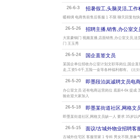
26-6-3
招暑假工,头脑灵活,工作
暖棉绸 电商售前售后客服 1 不限 聊天回复包快递
26-5-26
招聘主播,销售,办公室文
大富豪铜门 视频直播,店面销售,办公室文员,送
门 王玉秀
26-5-24
国企直签文员
某国企单位招收办公室计划文职等岗位,国企直签
走,工资5-6千,五险一金等各种福利都有。 (
北安
26-5-20
即墨段泊岚诚聘文员电
办公室文员 还有电商运营岗位 底薪4-6k 提成 
验欢迎大家加入
26-5-18
即墨某街道社区,网格文
即墨某街道社区,网格文员缺一人 要求 35岁以内(
26-5-15
面议/古城外物业招聘客
古城外住宅区 客服管家 1 专科 男女不限,形