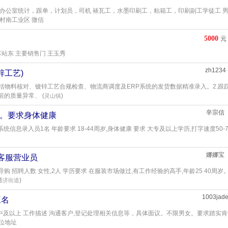
 办公室统计，跟单，计划员，司机 裱瓦工，水墨印刷工，粘箱工，印刷副工学徒工 
村南工业区 微信
5000
元
车站东 主要销售门 王玉秀
zh1234
锌工艺)
包括物料核对、镀锌工艺合规检查、物流商调度及ERP系统的发货数据精准录入。2.跟
的质量异常、 (
)
灵山镇
辛宗信
名。要求身体健康
信息录入员1名 年龄要求 18-44周岁,身体健康 要求 大专及以上学历,打字速度50-7
娜娜宝
装客服营业员
导购 招聘人数 女性,2人 学历要求 在服装市场做过,有工作经验的高手,年龄25 40周岁
)
通济街道
1003jad
三名
 高中及以上 工作描述 沟通客户,登记处理相关信息等，具体面议。不限男女。要求踏实
位地址