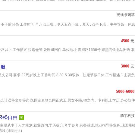
光线条码苹
内容 不干胶分条 工作时间 早八点上班，冬天五点下班，夏天5点半下班，中午管饭，休息
4500
元
专及以上 工作描述 快递仓管,处理退回件 单位地址 青威路1656号,即墨高铁北站附近 
3000
客服
元
即墨支公司 要求 22周岁以上 工作时间 8 30-5 30双休，法定节假日休 工作描述 1.主要
5000-6000
,会计员等文职等岗位,国企直签合同正式工,男女不限,40之内。专科以上学历,办公软件
腾宇科技
轻松自由
图
,主要从事于人才规划,就业咨询,学历提升,考学参考,劳务派遣,就业指导等业务,现因规
以 (
)
通济街道