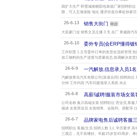
因扩大生产 即墨城南晓阳包装箱厂家招聘职位
限，可入五项保险 地址 通济街道办事处孙家庄
26-6-13
销售大街门
中介
大富豪门业 销售文员主播 3 无 在厂 青威路汽
26-6-10
委外专员(会ERP懂得镀
工作职责 1.主导委外订单的发货全流程管理,
加工物料的生产进度与质量状态,协调解决发货前
26-6-9
一汽解放,信息录入员1
汽解放青岛汽车有限公司(派遣合同) 招聘岗位 系统
分钟 工作内容 汽车问题项录入系统 央企
26-6-8
高薪!诚聘!服装市场女
公司名称 集川高端女装 招聘职位 营业员,客服,
描述 女装营业员 女装销售、会陈列、搭配等 (
26-6-7
品牌家电售后诚聘客服
招聘职位 客服/文员 招聘人数 3人 学历要求
三观正，无不良嗜好。年龄25岁至45周岁。单