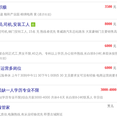
3500
积极
元
 顺和产业园 棉绸电商 黄 (
)
通济街道
8000
员,司机,安装工人
元
图
货司机,铜门安转工人, 15名 无 熟练者优先 青威路汽车总站路东 大富豪铜门主要销售
6000
元
合同正式工,男女不限,40之内。专科以上学历,办公软件熟练,长白班8小时,单双休按
)
街道
6000
商运营多岗位
元
五险单休 上午7 30到中午11 30下午1 00到5 30 文员要求女可没有经验 电商运营岗
3000-4000
员缺一人学历专业不限
学历专业不限)综合月薪3000-4000 月休4-6天 长白班8小时联系人 辛宗信
芳儿
服管家
象气质佳,电脑熟练,有从业经验优先 即墨古城附近