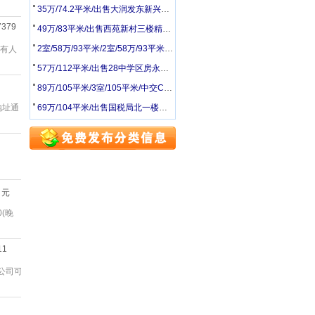
35万/74.2平米/出售大润发东新兴小区二期低楼层简装
7379
49万/83平米/出售西苑新村三楼精装修位置好
2室/58万/93平米/2室/58万/93平米/宝龙新天地精装房租出售
,有人
57万/112平米/出售28中学区房永合花园五楼带阁楼精装修位置好
89万/105平米/3室/105平米/中交C区精装房出售
地址通
69万/104平米/出售国税局北一楼带大院子简装双供
元
(晚
1
,公司可