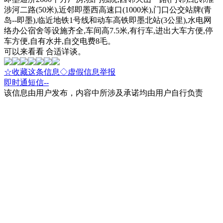
涉河二路(50米),近邻即墨西高速口(1000米),门口公交站牌(青
岛--即墨),临近地铁1号线和动车高铁即墨北站(3公里),水电网
络办公宿舍等设施齐全,车间高7.5米,有行车,进出大车方便,停
车方便,自有水井,自交电费8毛。
可以来看看 合适详谈。
☆收藏这条信息
◇虚假信息举报
即时通
短信
--
该信息由用户发布，内容中所涉及承诺均由用户自行负责