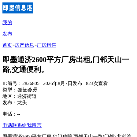
我的
发布
首页
»
房产信息
»
厂房租售
即墨通济2600平方厂房出租,门邻天山一
路,交通便利。
ID编号：2826805 2026年8月7日发布 823次查看
类型：
验证会员
地区：通济街道
发布：龙头
电话：
--
电话联系
给我留言
即墨通济2600平方厂房,独门独院,西邻天山一路(门邻),北邻淮